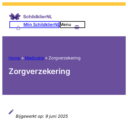
Ga
naar
de
Mijn SchildklierNL
Menu
inhoud
Home
»
Medicatie
»
Zorgverzekering
Zorgverzekering
Bijgewerkt op:
9 juni 2025