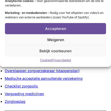
Analytische cookies
– Voor geanonimiseerde statistieken om de site te
verbeteren.
Handige informatie op betrouwbare
websites
Marketing- en mediadiensten
– Nodig voor het afspelen van video’s en
webinars van externe aanbieders (zoals YouTube of Spotify).
Chronisch ziek zijn en verzekeren
Accepteren
Zorgverzekering en chronisch ziek
Weigeren
Basisinformatie zorgverzekering
Zorgverzekeringsstelsel in Nederland
Bekijk voorkeuren
Veranderingen zorgverzekering 2025
Cookies
Privacybeleid
Overstappen zorgverzekeraar
Overstappen zorgverzekeraar (stappenplan)
Medische acceptatie aanvullende verzekering
Checklist zorgpolis
Vergoeding medicijnen
Zorgtoeslag