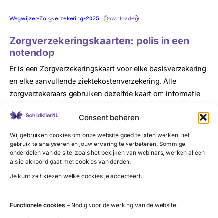
Wegwijzer-Zorgverzekering-2025
Downloaden
Zorgverzekeringskaarten: polis in een
notendop
Er is een Zorgverzekeringskaart voor elke basisverzekering
en elke aanvullende ziektekostenverzekering. Alle
zorgverzekeraars gebruiken dezelfde kaart om informatie
over de belangrijkste polisvoorwaarden en vergoedingen
Consent beheren
zo beknopt, begrijpelijk en vergelijkbaar mogelijk over te
brengen. Je kunt de Zorgverzekeringskaarten gebruiken als
Wij gebruiken cookies om onze website goed te laten werken, het
gebruik te analyseren en jouw ervaring te verbeteren. Sommige
je je oriënteert op een andere zorgverzekering of als je
onderdelen van de site, zoals het bekijken van webinars, werken alleen
situatie verandert gedurende de looptijd van de
als je akkoord gaat met cookies van derden.
verzekering (bij ziekte of verhuizing).
Je kunt zelf kiezen welke cookies je accepteert.
Naar Zorgverzekeringskaart
Functionele cookies
– Nodig voor de werking van de website.