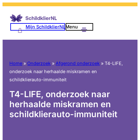
Ga
naar
de
Mijn SchildklierNL
Menu
inhoud
Home
»
Onderzoek
»
Afgerond onderzoek
»
T4-LIFE,
onderzoek naar herhaalde miskramen en
schildklierauto-immuniteit
T4-LIFE, onderzoek naar
herhaalde miskramen en
schildklierauto-immuniteit