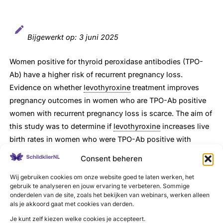
Bijgewerkt op:
3 juni 2025
Women positive for thyroid peroxidase antibodies (TPO-
Ab) have a higher risk of recurrent pregnancy loss.
Evidence on whether
levothyroxine
treatment improves
pregnancy outcomes in women who are TPO-Ab positive
women with recurrent pregnancy loss is scarce. The aim of
this study was to determine if
levothyroxine
increases live
birth rates in women who were TPO-Ab positive with
recurrent pregnancy loss and normal thyroid function.
Consent beheren
Meer lezen bij The Lancet
Wij gebruiken cookies om onze website goed te laten werken, het
gebruik te analyseren en jouw ervaring te verbeteren. Sommige
onderdelen van de site, zoals het bekijken van webinars, werken alleen
als je akkoord gaat met cookies van derden.
Je kunt zelf kiezen welke cookies je accepteert.