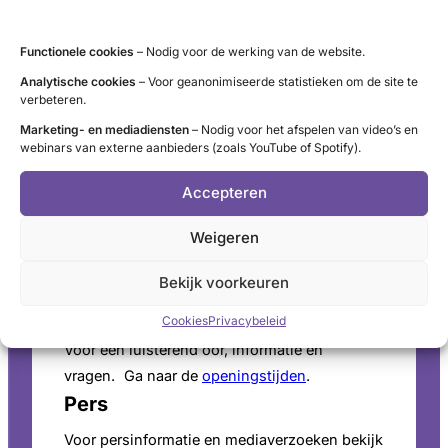
Functionele cookies
– Nodig voor de werking van de website.
LinkedIn
X
YouTube
Instagram
Facebook
Analytische cookies
– Voor geanonimiseerde statistieken om de site te
verbeteren.
Marketing- en mediadiensten
– Nodig voor het afspelen van video’s en
webinars van externe aanbieders (zoals YouTube of Spotify).
Contact
Accepteren
Administratie (9 tot 12 uur)
tel. 085 – 489 12 36
Weigeren
info@schildklier.nl
Bekijk voorkeuren
Postbus 60, 3940 AB Doorn
Schildkliertelefoon
Cookies
Privacybeleid
Voor een luisterend oor, informatie en
vragen. Ga naar de
openingstijden
.
Pers
Voor persinformatie en mediaverzoeken bekijk