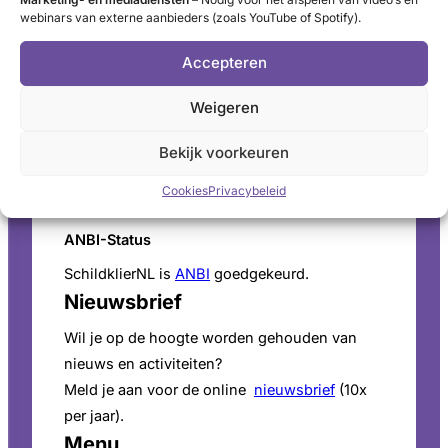
webinars van externe aanbieders (zoals YouTube of Spotify).
Postbus 60, 3940 AB Doorn
Schildkliertelefoon
Accepteren
Voor een luisterend oor, informatie en
Weigeren
vragen. Ga naar de
openingstijden
.
Pers
Bekijk voorkeuren
Voor persinformatie en mediaverzoeken bekijk
Cookies
Privacybeleid
onze
perspagina
.
ANBI-Status
SchildklierNL is
ANBI
goedgekeurd.
Nieuwsbrief
Wil je op de hoogte worden gehouden van
nieuws en activiteiten?
Meld je aan voor de online
nieuwsbrief
(10x
per jaar).
Menu