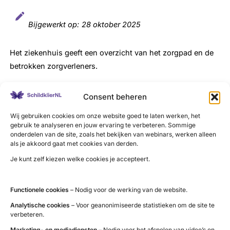
Bijgewerkt op:
28 oktober 2025
Het ziekenhuis geeft een overzicht van het zorgpad en de
betrokken zorgverleners.
Consent beheren
Wij gebruiken cookies om onze website goed te laten werken, het
LinkedIn
X
YouTube
Instagram
Facebook
gebruik te analyseren en jouw ervaring te verbeteren. Sommige
onderdelen van de site, zoals het bekijken van webinars, werken alleen
als je akkoord gaat met cookies van derden.
Je kunt zelf kiezen welke cookies je accepteert.
Contact
Functionele cookies
– Nodig voor de werking van de website.
Administratie (9 tot 12 uur)
Analytische cookies
– Voor geanonimiseerde statistieken om de site te
tel. 085 – 489 12 36
verbeteren.
info@schildklier.nl
Marketing- en mediadiensten
– Nodig voor het afspelen van video’s en