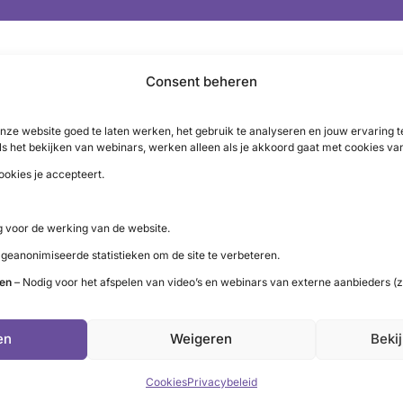
Consent beheren
nze website goed te laten werken, het gebruik te analyseren en jouw ervaring
n klachten systematisch te monitoren.
ls het bekijken van webinars, werken alleen als je akkoord gaat met cookies va
ookies je accepteert.
 voor de werking van de website.
 geanonimiseerde statistieken om de site te verbeteren.
ten
– Nodig voor het afspelen van video’s en webinars van externe aanbieders (z
LinkedIn
X
YouTube
Instagram
Facebook
en
Weigeren
Beki
Cookies
Privacybeleid