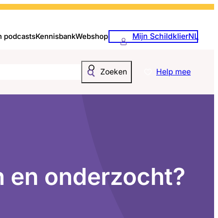
Mijn SchildklierNL
n podcasts
Kennisbank
Webshop
Help mee
Zoeken
n en onderzocht?