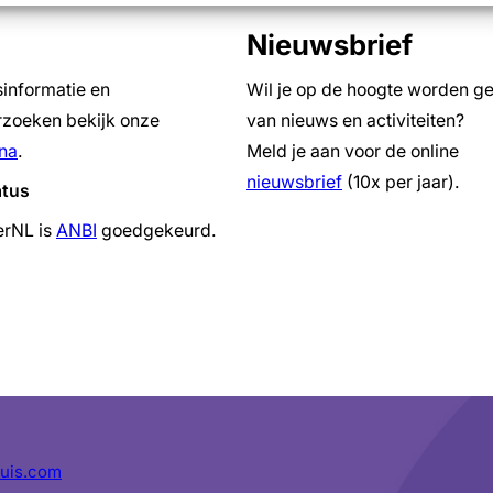
Nieuwsbrief
sinformatie en
Wil je op de hoogte worden g
zoeken bekijk onze
van nieuws en activiteiten?
na
.
Meld je aan voor de online
nieuwsbrief
(10x per jaar).
atus
erNL is
ANBI
goedgekeurd.
uis.com