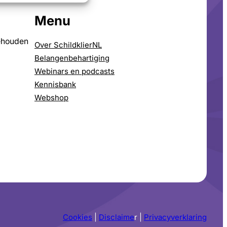
Menu
ehouden
Over SchildklierNL
Belangenbehartiging
Webinars en podcasts
Kennisbank
Webshop
Cookies
|
Disclaime
r |
Privacyverklaring