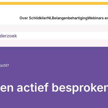
Over SchildklierNL
Belangenbehartiging
Webinars e
derzoek
ocht?
en actief besproke