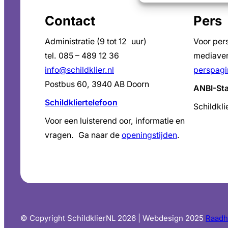
Contact
Pers
Administratie (9 tot 12 uur)
Voor per
tel. 085 – 489 12 36
mediaver
info@schildklier.nl
perspagi
Postbus 60, 3940 AB Doorn
ANBI-St
Schildkliertelefoon
Schildkli
Voor een luisterend oor, informatie en
vragen. Ga naar de
openingstijden
.
© Copyright SchildklierNL 2026 | Webdesign 2025
Raadh