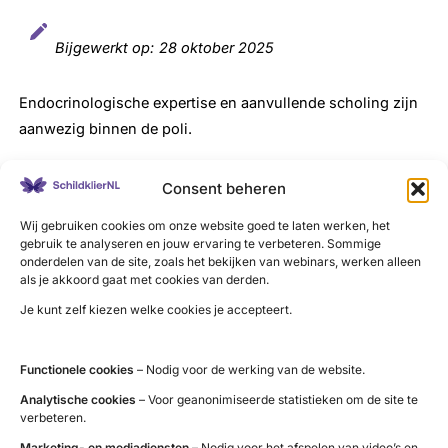
Bijgewerkt op:
28 oktober 2025
Endocrinologische expertise en aanvullende scholing zijn
aanwezig binnen de poli.
Consent beheren
Wij gebruiken cookies om onze website goed te laten werken, het
LinkedIn
X
YouTube
Instagram
Facebook
gebruik te analyseren en jouw ervaring te verbeteren. Sommige
onderdelen van de site, zoals het bekijken van webinars, werken alleen
als je akkoord gaat met cookies van derden.
Je kunt zelf kiezen welke cookies je accepteert.
Contact
Functionele cookies
– Nodig voor de werking van de website.
Administratie (9 tot 12 uur)
Analytische cookies
– Voor geanonimiseerde statistieken om de site te
tel. 085 – 489 12 36
verbeteren.
info@schildklier.nl
Marketing- en mediadiensten
– Nodig voor het afspelen van video’s en