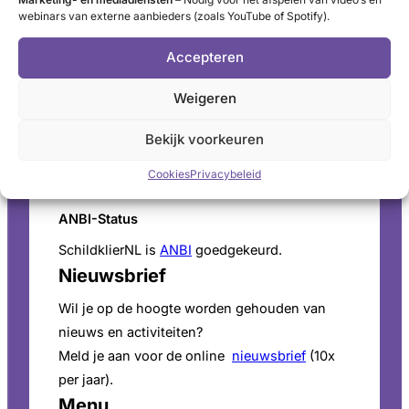
webinars van externe aanbieders (zoals YouTube of Spotify).
Postbus 60, 3940 AB Doorn
Schildkliertelefoon
Accepteren
Voor een luisterend oor, informatie en
Weigeren
vragen. Ga naar de
openingstijden
.
Pers
Bekijk voorkeuren
Voor persinformatie en mediaverzoeken bekijk
Cookies
Privacybeleid
onze
perspagina
.
ANBI-Status
SchildklierNL is
ANBI
goedgekeurd.
Nieuwsbrief
Wil je op de hoogte worden gehouden van
nieuws en activiteiten?
Meld je aan voor de online
nieuwsbrief
(10x
per jaar).
Menu