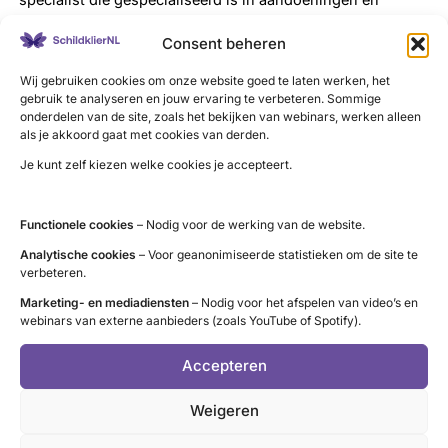
klachten van het houdings- en bewegingsapparaat én
Consent beheren
gespecialiseerd is in inspanningsdiagnostiek, ofwel
aandoeningen waar verminderde conditie een rol speelt.
Wij gebruiken cookies om onze website goed te laten werken, het
gebruik te analyseren en jouw ervaring te verbeteren. Sommige
Mocht je klachten hebben die te maken hebben met
onderdelen van de site, zoals het bekijken van webinars, werken alleen
beweging, overbelasting, inspanning en conditie, dan kan
als je akkoord gaat met cookies van derden.
je bij de sportarts terecht. Deze klachten hoeven dus niet
Je kunt zelf kiezen welke cookies je accepteert.
sportgerelateerd te zijn.
Functionele cookies
– Nodig voor de werking van de website.
Heb ik een verwijzing nodig?
Analytische cookies
– Voor geanonimiseerde statistieken om de site te
Nee. Een verwijzing van een huisarts is niet nodig.
verbeteren.
Marketing- en mediadiensten
– Nodig voor het afspelen van video’s en
Wat zijn de kosten en vergoeding?
webinars van externe aanbieders (zoals YouTube of Spotify).
Als je een schildklieraandoening hebt en je hebt last van
Accepteren
beweegklachten dan kun je via je huisarts een verwijzing
krijgen en valt de inspanningstest onder de
Weigeren
basisverzekering. Sportzorg.nl heeft een overzicht.