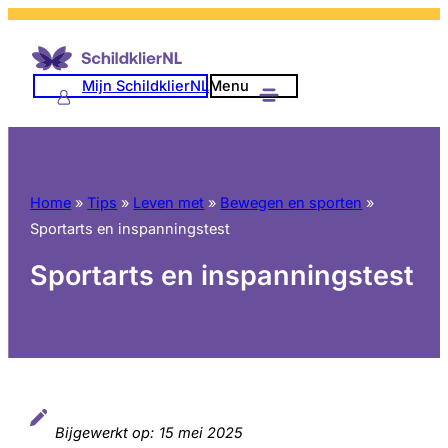
Ga
naar
de
Mijn SchildklierNL
Menu
inhoud
Home
»
Tips
»
Leven met
»
Bewegen en sporten
»
Sportarts en inspanningstest
Sportarts en inspanningstest
Bijgewerkt op:
15 mei 2025