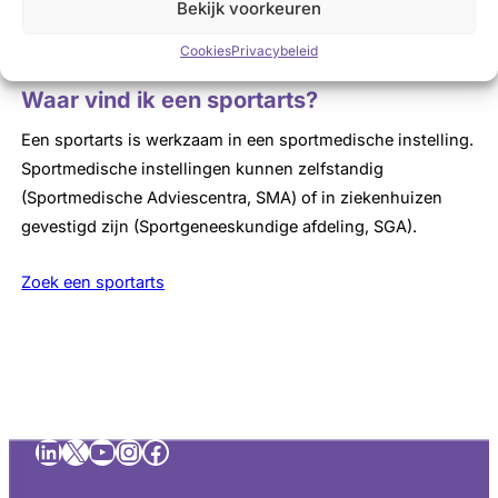
Bekijk voorkeuren
Bekijk de vergoedingen voor 2025
Cookies
Privacybeleid
Waar vind ik een sportarts?
Een sportarts is werkzaam in een sportmedische instelling.
Sportmedische instellingen kunnen zelfstandig
(Sportmedische Adviescentra, SMA) of in ziekenhuizen
gevestigd zijn (Sportgeneeskundige afdeling, SGA).
Zoek een sportarts
LinkedIn
X
YouTube
Instagram
Facebook