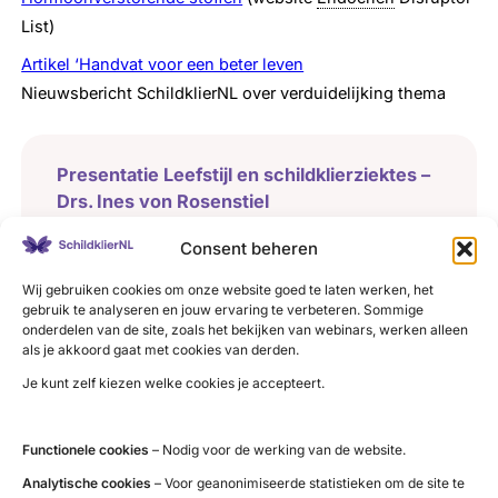
List)
Artikel ‘Handvat voor een beter leven
Nieuwsbericht SchildklierNL over verduidelijking thema
Presentatie Leefstijl en schildklierziektes –
Drs. Ines von Rosenstiel
Download pdf
Consent beheren
Wij gebruiken cookies om onze website goed te laten werken, het
gebruik te analyseren en jouw ervaring te verbeteren. Sommige
Leefstijlroer – juni 2024
onderdelen van de site, zoals het bekijken van webinars, werken alleen
Download pdf
als je akkoord gaat met cookies van derden.
Je kunt zelf kiezen welke cookies je accepteert.
Rapportage Implementatie van
Functionele cookies
– Nodig voor de werking van de website.
aanbevelingen over leefstijl in richtlijnen
Analytische cookies
– Voor geanonimiseerde statistieken om de site te
Download pdf