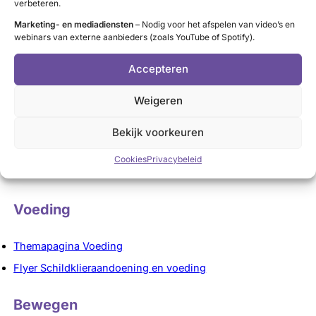
verbeteren.
Marketing- en mediadiensten
– Nodig voor het afspelen van video’s en
webinars van externe aanbieders (zoals YouTube of Spotify).
Slaap
Accepteren
Artikel ‘Slaap en schildklierfunctie: een kip-en-ei-verhaal?
Auteur Maaike Star (Eupati fellow, vrijwilliger SchildklierNL)
Weigeren
Artikel in magazine Schild, editie 4 – 2024
Bekijk voorkeuren
Presentatie ‘Slaap bij schildklieraandoeningen’
Eveline van de Ven (slaapoefentherapeut)
Cookies
Privacybeleid
30 november 2024 – Kennisfestival SchildklierNL
Voeding
Themapagina Voeding
Flyer Schildklieraandoening en voeding
Bewegen