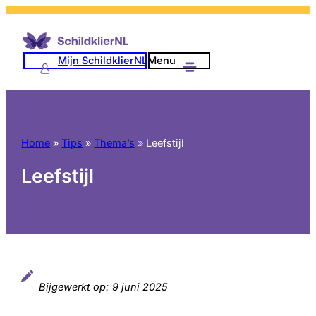
Ga
naar
de
Mijn SchildklierNL
Menu
inhoud
Home
»
Tips
»
Thema’s
»
Leefstijl
Leefstijl
Bijgewerkt op:
9 juni 2025