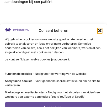
aandoeningen bij een patiënt.
LinkedIn
X
YouTube
Instagram
Facebook
Consent beheren
Wij gebruiken cookies om onze website goed te laten werken, het
gebruik te analyseren en jouw ervaring te verbeteren. Sommige
onderdelen van de site, zoals het bekijken van webinars, werken alleen
als je akkoord gaat met cookies van derden.
Contact
Je kunt zelf kiezen welke cookies je accepteert.
Administratie (9 tot 12 uur)
tel. 085 – 489 12 36
Functionele cookies
– Nodig voor de werking van de website.
info@schildklier.nl
Analytische cookies
– Voor geanonimiseerde statistieken om de site te
Postbus 60, 3940 AB Doorn
verbeteren.
Schildkliertelefoon
Marketing- en mediadiensten
– Nodig voor het afspelen van video’s en
webinars van externe aanbieders (zoals YouTube of Spotify).
Voor een luisterend oor, informatie en
vragen. Ga naar de
openingstijden
.