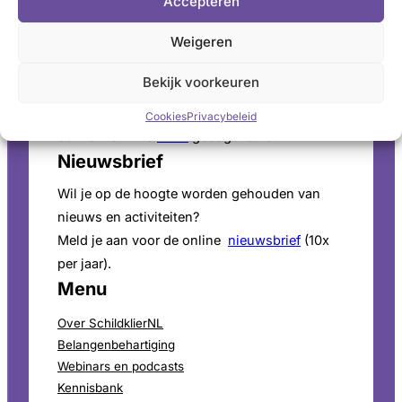
Accepteren
Pers
Weigeren
Voor persinformatie en mediaverzoeken bekijk
onze
perspagina
.
Bekijk voorkeuren
ANBI-Status
Cookies
Privacybeleid
SchildklierNL is
ANBI
goedgekeurd.
Nieuwsbrief
Wil je op de hoogte worden gehouden van
nieuws en activiteiten?
Meld je aan voor de online
nieuwsbrief
(10x
per jaar).
Menu
Over SchildklierNL
Belangenbehartiging
Webinars en podcasts
Kennisbank