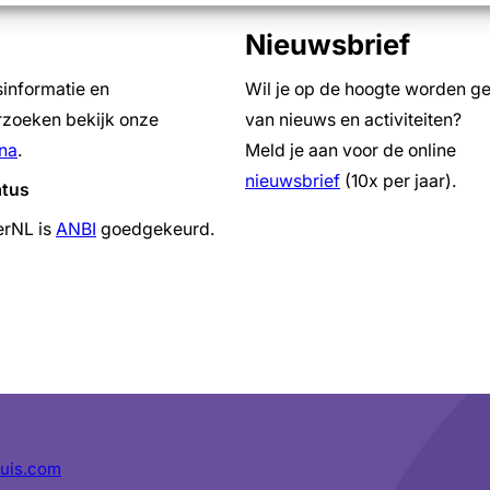
Nieuwsbrief
sinformatie en
Wil je op de hoogte worden g
zoeken bekijk onze
van nieuws en activiteiten?
na
.
Meld je aan voor de online
nieuwsbrief
(10x per jaar).
atus
erNL is
ANBI
goedgekeurd.
uis.com