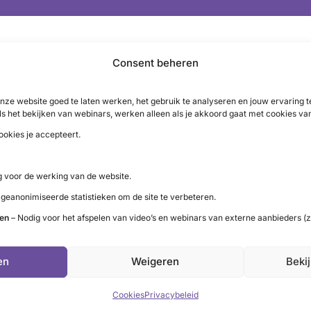
Consent beheren
nze website goed te laten werken, het gebruik te analyseren en jouw ervaring
ls het bekijken van webinars, werken alleen als je akkoord gaat met cookies va
ookies je accepteert.
 voor de werking van de website.
 geanonimiseerde statistieken om de site te verbeteren.
ten
– Nodig voor het afspelen van video’s en webinars van externe aanbieders (z
LinkedIn
X
YouTube
Instagram
Facebook
en
Weigeren
Beki
Cookies
Privacybeleid