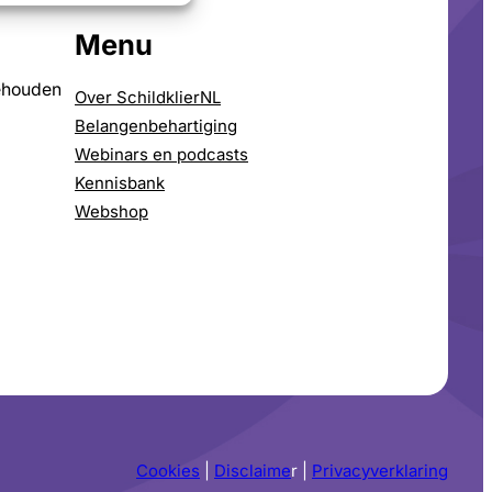
Menu
ehouden
Over SchildklierNL
Belangenbehartiging
Webinars en podcasts
Kennisbank
Webshop
Cookies
|
Disclaime
r |
Privacyverklaring