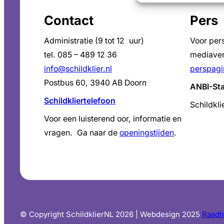
Contact
Pers
Administratie (9 tot 12 uur)
Voor per
tel. 085 – 489 12 36
mediaver
info@schildklier.nl
perspagi
Postbus 60, 3940 AB Doorn
ANBI-St
Schildkliertelefoon
Schildkli
Voor een luisterend oor, informatie en
vragen. Ga naar de
openingstijden
.
© Copyright SchildklierNL 2026 | Webdesign 2025
Raadh