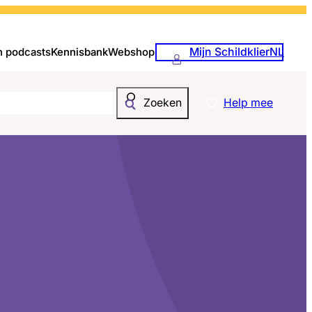
Mijn SchildklierNL
n podcasts
Kennisbank
Webshop
Help mee
Zoeken