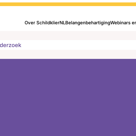
Over SchildklierNL
Belangenbehartiging
Webinars e
derzoek