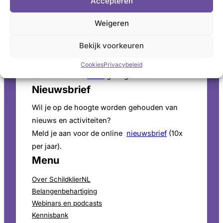
Accepteren
Pers
Weigeren
Voor persinformatie en mediaverzoeken bekijk
onze
perspagina
.
Bekijk voorkeuren
ANBI-Status
Cookies
Privacybeleid
SchildklierNL is
ANBI
goedgekeurd.
Nieuwsbrief
Wil je op de hoogte worden gehouden van
nieuws en activiteiten?
Meld je aan voor de online
nieuwsbrief
(10x
per jaar).
Menu
Over SchildklierNL
Belangenbehartiging
Webinars en podcasts
Kennisbank