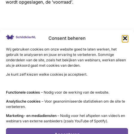
wordt opgeslagen, de ‘voorraad’.
LinkedIn
X
YouTube
Instagram
Facebook
Consent beheren
Wij gebruiken cookies om onze website goed te laten werken, het
gebruik te analyseren en jouw ervaring te verbeteren. Sommige
onderdelen van de site, zoals het bekijken van webinars, werken alleen
als je akkoord gaat met cookies van derden.
Contact
Je kunt zelf kiezen welke cookies je accepteert.
Administratie (9 tot 12 uur)
tel. 085 – 489 12 36
Functionele cookies
– Nodig voor de werking van de website.
info@schildklier.nl
Analytische cookies
– Voor geanonimiseerde statistieken om de site te
Postbus 60, 3940 AB Doorn
verbeteren.
Schildkliertelefoon
Marketing- en mediadiensten
– Nodig voor het afspelen van video’s en
webinars van externe aanbieders (zoals YouTube of Spotify).
Voor een luisterend oor, informatie en
vragen. Ga naar de
openingstijden
.