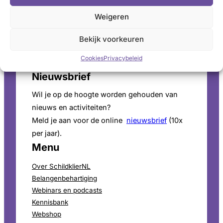
Voor persinformatie en mediaverzoeken bekijk
Weigeren
onze
perspagina
.
Bekijk voorkeuren
ANBI-Status
Cookies
Privacybeleid
SchildklierNL is
ANBI
goedgekeurd.
Nieuwsbrief
Wil je op de hoogte worden gehouden van
nieuws en activiteiten?
Meld je aan voor de online
nieuwsbrief
(10x
per jaar).
Menu
Over SchildklierNL
Belangenbehartiging
Webinars en podcasts
Kennisbank
Webshop