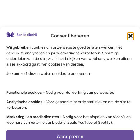
LinkedIn
X
YouTube
Instagram
Facebook
Consent beheren
Wij gebruiken cookies om onze website goed te laten werken, het
gebruik te analyseren en jouw ervaring te verbeteren. Sommige
onderdelen van de site, zoals het bekijken van webinars, werken alleen
Contact
als je akkoord gaat met cookies van derden.
Je kunt zelf kiezen welke cookies je accepteert.
Administratie (9 tot 12 uur)
tel. 085 – 489 12 36
info@schildklier.nl
Functionele cookies
– Nodig voor de werking van de website.
Postbus 60, 3940 AB Doorn
Analytische cookies
– Voor geanonimiseerde statistieken om de site te
verbeteren.
Schildkliertelefoon
Marketing- en mediadiensten
– Nodig voor het afspelen van video’s en
Voor een luisterend oor, informatie en
webinars van externe aanbieders (zoals YouTube of Spotify).
vragen. Ga naar de
openingstijden
.
Accepteren
Pers