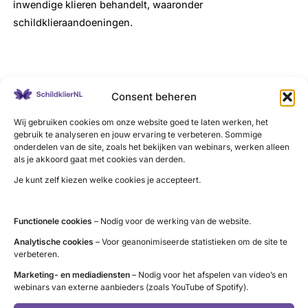
inwendige klieren behandelt, waaronder
schildklieraandoeningen.
Consent beheren
LinkedIn
X
YouTube
Instagram
Facebook
Wij gebruiken cookies om onze website goed te laten werken, het
gebruik te analyseren en jouw ervaring te verbeteren. Sommige
onderdelen van de site, zoals het bekijken van webinars, werken alleen
als je akkoord gaat met cookies van derden.
Contact
Je kunt zelf kiezen welke cookies je accepteert.
Administratie (9 tot 12 uur)
tel. 085 – 489 12 36
Functionele cookies
– Nodig voor de werking van de website.
info@schildklier.nl
Analytische cookies
– Voor geanonimiseerde statistieken om de site te
verbeteren.
Postbus 60, 3940 AB Doorn
Marketing- en mediadiensten
– Nodig voor het afspelen van video’s en
Schildkliertelefoon
webinars van externe aanbieders (zoals YouTube of Spotify).
Voor een luisterend oor, informatie en