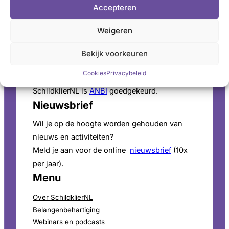
Accepteren
vragen. Ga naar de
openingstijden
.
Pers
Weigeren
Voor persinformatie en mediaverzoeken bekijk
Bekijk voorkeuren
onze
perspagina
.
Cookies
Privacybeleid
ANBI-Status
SchildklierNL is
ANBI
goedgekeurd.
Nieuwsbrief
Wil je op de hoogte worden gehouden van
nieuws en activiteiten?
Meld je aan voor de online
nieuwsbrief
(10x
per jaar).
Menu
Over SchildklierNL
Belangenbehartiging
Webinars en podcasts