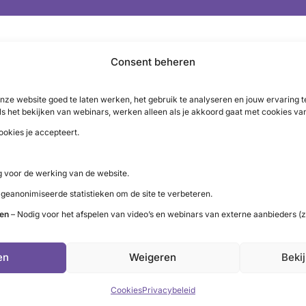
Consent beheren
nze website goed te laten werken, het gebruik te analyseren en jouw ervaring
ls het bekijken van webinars, werken alleen als je akkoord gaat met cookies va
ookies je accepteert.
 voor de werking van de website.
 geanonimiseerde statistieken om de site te verbeteren.
ten
– Nodig voor het afspelen van video’s en webinars van externe aanbieders (z
LinkedIn
X
YouTube
Instagram
Facebook
en
Weigeren
Beki
Cookies
Privacybeleid