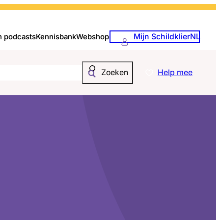
Mijn SchildklierNL
n podcasts
Kennisbank
Webshop
Help mee
Zoeken