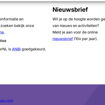
Nieuwsbrief
sinformatie en
Wil je op de hoogte worden g
zoeken bekijk onze
van nieuws en activiteiten?
na
.
Meld je aan voor de online
nieuwsbrief
(10x per jaar).
atus
erNL is
ANBI
goedgekeurd.
uis.com