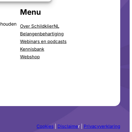
Menu
ehouden
Over SchildklierNL
Belangenbehartiging
Webinars en podcasts
Kennisbank
Webshop
Cookies
|
Disclaime
r |
Privacyverklaring