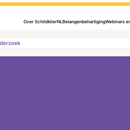
Over SchildklierNL
Belangenbehartiging
Webinars e
derzoek