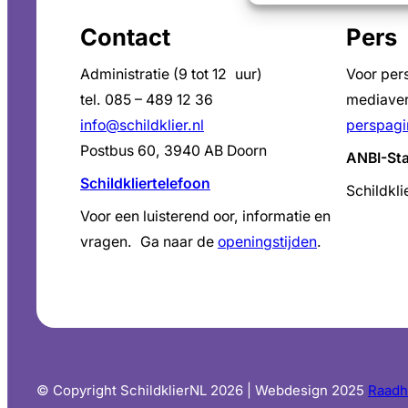
Contact
Pers
Administratie (9 tot 12 uur)
Voor per
tel. 085 – 489 12 36
mediaver
info@schildklier.nl
perspagi
Postbus 60, 3940 AB Doorn
ANBI-St
Schildkliertelefoon
Schildkli
Voor een luisterend oor, informatie en
vragen. Ga naar de
openingstijden
.
© Copyright SchildklierNL 2026 | Webdesign 2025
Raadh