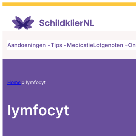
Aandoeningen
Tips
Medicatie
Lotgenoten
On
Home
»
lymfocyt
lymfocyt