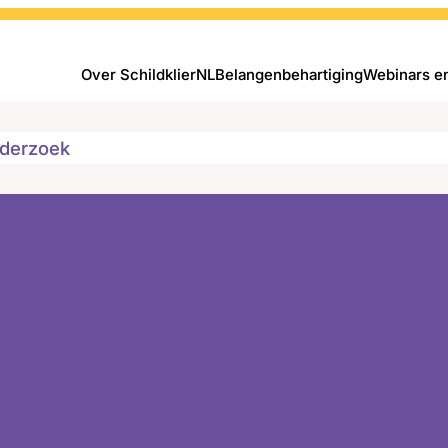
Over SchildklierNL
Belangenbehartiging
Webinars e
derzoek