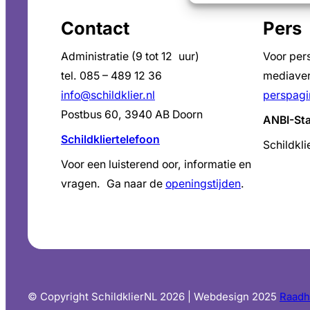
Contact
Pers
Administratie (9 tot 12 uur)
Voor per
tel. 085 – 489 12 36
mediaver
info@schildklier.nl
perspagi
Postbus 60, 3940 AB Doorn
ANBI-St
Schildkliertelefoon
Schildkli
Voor een luisterend oor, informatie en
vragen. Ga naar de
openingstijden
.
© Copyright SchildklierNL 2026 | Webdesign 2025
Raadh