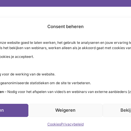
Consent beheren
nze website goed te laten werken, het gebruik te analyseren en jouw ervaring
sme
reguleert
ls het bekijken van webinars, werken alleen als je akkoord gaat met cookies va
ookies je accepteert.
 voor de werking van de website.
 geanonimiseerde statistieken om de site te verbeteren.
ten
– Nodig voor het afspelen van video’s en webinars van externe aanbieders (z
LinkedIn
X
YouTube
Instagram
Facebook
en
Weigeren
Beki
Cookies
Privacybeleid