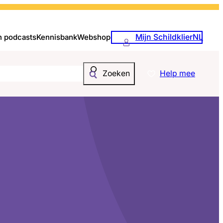
Mijn SchildklierNL
n podcasts
Kennisbank
Webshop
Help mee
Zoeken