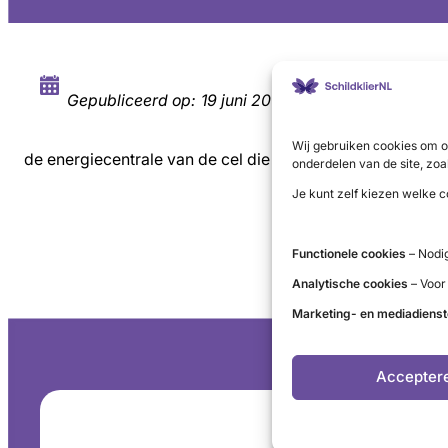
Gepubliceerd op:
19 juni 2019
Wij gebruiken cookies om o
de energiecentrale van de cel die het cellulaire
metaboli
onderdelen van de site, zoa
Je kunt zelf kiezen welke c
Functionele cookies
– Nodig
Analytische cookies
– Voor
Marketing- en mediadiens
Accepter