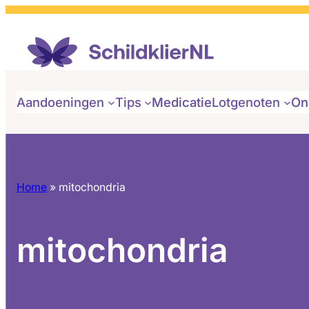
Aandoeningen
Tips
Medicatie
Lotgenoten
On
Home
»
mitochondria
mitochondria