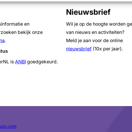
Nieuwsbrief
sinformatie en
Wil je op de hoogte worden g
zoeken bekijk onze
van nieuws en activiteiten?
na
.
Meld je aan voor de online
nieuwsbrief
(10x per jaar).
atus
erNL is
ANBI
goedgekeurd.
uis.com