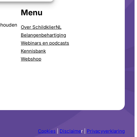
Menu
ehouden
Over SchildklierNL
Belangenbehartiging
Webinars en podcasts
Kennisbank
Webshop
Cookies
|
Disclaime
r |
Privacyverklaring