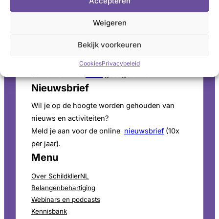
Accepteren
Pers
Weigeren
Voor persinformatie en mediaverzoeken bekijk
onze
perspagina
.
Bekijk voorkeuren
ANBI-Status
Cookies
Privacybeleid
SchildklierNL is
ANBI
goedgekeurd.
Nieuwsbrief
Wil je op de hoogte worden gehouden van
nieuws en activiteiten?
Meld je aan voor de online
nieuwsbrief
(10x
per jaar).
Menu
Over SchildklierNL
Belangenbehartiging
Webinars en podcasts
Kennisbank