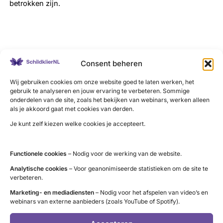
betrokken zijn.
LinkedIn
X
YouTube
Instagram
Facebook
Consent beheren
Wij gebruiken cookies om onze website goed te laten werken, het
gebruik te analyseren en jouw ervaring te verbeteren. Sommige
onderdelen van de site, zoals het bekijken van webinars, werken alleen
als je akkoord gaat met cookies van derden.
Contact
Je kunt zelf kiezen welke cookies je accepteert.
Administratie (9 tot 12 uur)
tel. 085 – 489 12 36
Functionele cookies
– Nodig voor de werking van de website.
info@schildklier.nl
Analytische cookies
– Voor geanonimiseerde statistieken om de site te
Postbus 60, 3940 AB Doorn
verbeteren.
Schildkliertelefoon
Marketing- en mediadiensten
– Nodig voor het afspelen van video’s en
webinars van externe aanbieders (zoals YouTube of Spotify).
Voor een luisterend oor, informatie en
vragen. Ga naar de
openingstijden
.