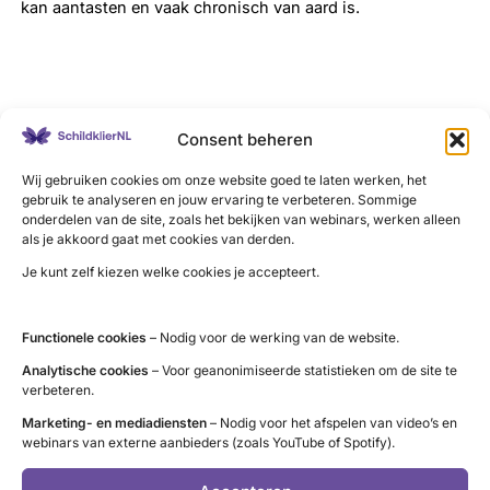
kan aantasten en vaak chronisch van aard is.
LinkedIn
X
YouTube
Instagram
Facebook
Consent beheren
Wij gebruiken cookies om onze website goed te laten werken, het
gebruik te analyseren en jouw ervaring te verbeteren. Sommige
onderdelen van de site, zoals het bekijken van webinars, werken alleen
als je akkoord gaat met cookies van derden.
Contact
Je kunt zelf kiezen welke cookies je accepteert.
Administratie (9 tot 12 uur)
tel. 085 – 489 12 36
Functionele cookies
– Nodig voor de werking van de website.
info@schildklier.nl
Analytische cookies
– Voor geanonimiseerde statistieken om de site te
Postbus 60, 3940 AB Doorn
verbeteren.
Schildkliertelefoon
Marketing- en mediadiensten
– Nodig voor het afspelen van video’s en
webinars van externe aanbieders (zoals YouTube of Spotify).
Voor een luisterend oor, informatie en
vragen. Ga naar de
openingstijden
.