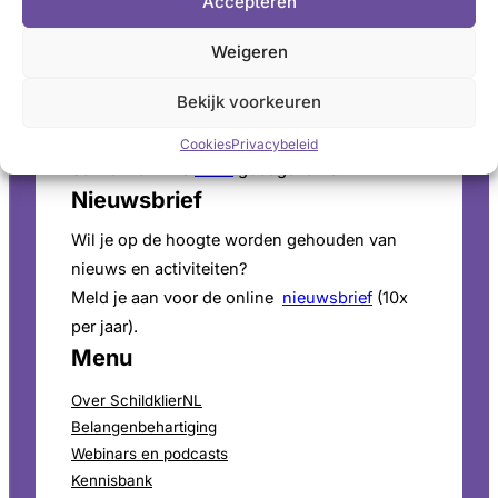
Accepteren
Pers
Weigeren
Voor persinformatie en mediaverzoeken bekijk
onze
perspagina
.
Bekijk voorkeuren
ANBI-Status
Cookies
Privacybeleid
SchildklierNL is
ANBI
goedgekeurd.
Nieuwsbrief
Wil je op de hoogte worden gehouden van
nieuws en activiteiten?
Meld je aan voor de online
nieuwsbrief
(10x
per jaar).
Menu
Over SchildklierNL
Belangenbehartiging
Webinars en podcasts
Kennisbank