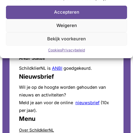
Schildkliertelefoon
Accepteren
Voor een luisterend oor, informatie en
vragen. Ga naar de
openingstijden
.
Weigeren
Pers
Bekijk voorkeuren
Voor persinformatie en mediaverzoeken bekijk
onze
perspagina
.
Cookies
Privacybeleid
ANBI-Status
SchildklierNL is
ANBI
goedgekeurd.
Nieuwsbrief
Wil je op de hoogte worden gehouden van
nieuws en activiteiten?
Meld je aan voor de online
nieuwsbrief
(10x
per jaar).
Menu
Over SchildklierNL