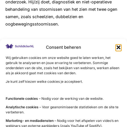
onderzoek. Hij/zij doet, diagnostiek en niet-operatieve
behandeling van stoornissen van het zien met twee ogen
samen, zoals scheelzien, dubbelzien en
oogbewegingsstoornissen.
Consent beheren
LinkedIn
X
YouTube
Instagram
Facebook
Wij gebruiken cookies om onze website goed te laten werken, het
gebruik te analyseren en jouw ervaring te verbeteren. Sommige
onderdelen van de site, zoals het bekijken van webinars, werken alleen
als je akkoord gaat met cookies van derden.
Je kunt zelf kiezen welke cookies je accepteert.
Contact
Administratie (9 tot 12 uur)
Functionele cookies
– Nodig voor de werking van de website.
tel. 085 – 489 12 36
Analytische cookies
– Voor geanonimiseerde statistieken om de site te
verbeteren.
info@schildklier.nl
Postbus 60, 3940 AB Doorn
Marketing- en mediadiensten
– Nodig voor het afspelen van video’s en
webinars van externe aanbieders (zoals YouTube of Spotify).