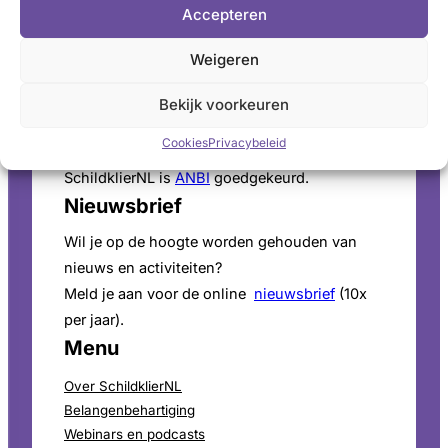
Accepteren
vragen. Ga naar de
openingstijden
.
Pers
Weigeren
Voor persinformatie en mediaverzoeken bekijk
Bekijk voorkeuren
onze
perspagina
.
Cookies
Privacybeleid
ANBI-Status
SchildklierNL is
ANBI
goedgekeurd.
Nieuwsbrief
Wil je op de hoogte worden gehouden van
nieuws en activiteiten?
Meld je aan voor de online
nieuwsbrief
(10x
per jaar).
Menu
Over SchildklierNL
Belangenbehartiging
Webinars en podcasts