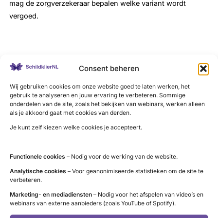
mag de zorgverzekeraar bepalen welke variant wordt
vergoed.
Consent beheren
LinkedIn
X
YouTube
Instagram
Facebook
Wij gebruiken cookies om onze website goed te laten werken, het
gebruik te analyseren en jouw ervaring te verbeteren. Sommige
onderdelen van de site, zoals het bekijken van webinars, werken alleen
als je akkoord gaat met cookies van derden.
Contact
Je kunt zelf kiezen welke cookies je accepteert.
Administratie (9 tot 12 uur)
tel. 085 – 489 12 36
Functionele cookies
– Nodig voor de werking van de website.
info@schildklier.nl
Analytische cookies
– Voor geanonimiseerde statistieken om de site te
verbeteren.
Postbus 60, 3940 AB Doorn
Marketing- en mediadiensten
– Nodig voor het afspelen van video’s en
Schildkliertelefoon
webinars van externe aanbieders (zoals YouTube of Spotify).
Voor een luisterend oor, informatie en