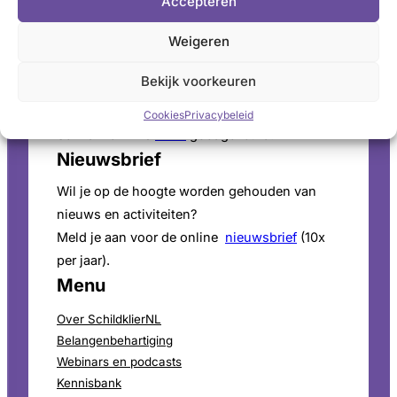
Accepteren
Pers
Weigeren
Voor persinformatie en mediaverzoeken bekijk
onze
perspagina
.
Bekijk voorkeuren
ANBI-Status
Cookies
Privacybeleid
SchildklierNL is
ANBI
goedgekeurd.
Nieuwsbrief
Wil je op de hoogte worden gehouden van
nieuws en activiteiten?
Meld je aan voor de online
nieuwsbrief
(10x
per jaar).
Menu
Over SchildklierNL
Belangenbehartiging
Webinars en podcasts
Kennisbank