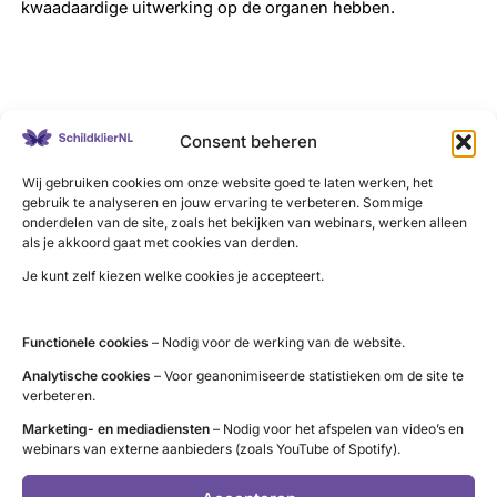
kwaadaardige uitwerking op de organen hebben.
LinkedIn
X
YouTube
Instagram
Facebook
Consent beheren
Wij gebruiken cookies om onze website goed te laten werken, het
gebruik te analyseren en jouw ervaring te verbeteren. Sommige
onderdelen van de site, zoals het bekijken van webinars, werken alleen
als je akkoord gaat met cookies van derden.
Contact
Je kunt zelf kiezen welke cookies je accepteert.
Administratie (9 tot 12 uur)
tel. 085 – 489 12 36
Functionele cookies
– Nodig voor de werking van de website.
info@schildklier.nl
Analytische cookies
– Voor geanonimiseerde statistieken om de site te
Postbus 60, 3940 AB Doorn
verbeteren.
Schildkliertelefoon
Marketing- en mediadiensten
– Nodig voor het afspelen van video’s en
webinars van externe aanbieders (zoals YouTube of Spotify).
Voor een luisterend oor, informatie en
vragen. Ga naar de
openingstijden
.