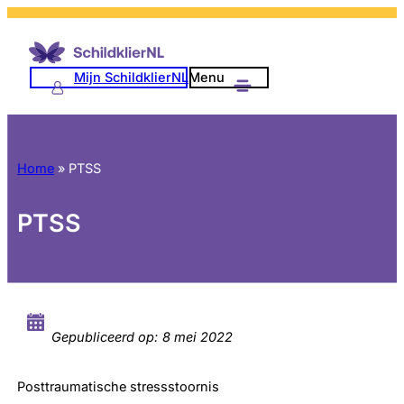
Mijn SchildklierNL
Menu
Home
»
PTSS
PTSS
Gepubliceerd op:
8 mei 2022
Posttraumatische stressstoornis