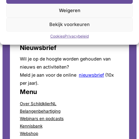
Voor persinformatie en mediaverzoeken bekijk
Weigeren
onze
perspagina
.
Bekijk voorkeuren
ANBI-Status
Cookies
Privacybeleid
SchildklierNL is
ANBI
goedgekeurd.
Nieuwsbrief
Wil je op de hoogte worden gehouden van
nieuws en activiteiten?
Meld je aan voor de online
nieuwsbrief
(10x
per jaar).
Menu
Over SchildklierNL
Belangenbehartiging
Webinars en podcasts
Kennisbank
Webshop