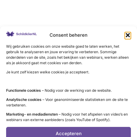
LinkedIn
X
YouTube
Instagram
Facebook
Consent beheren
Wij gebruiken cookies om onze website goed te laten werken, het
gebruik te analyseren en jouw ervaring te verbeteren. Sommige
onderdelen van de site, zoals het bekijken van webinars, werken alleen
Contact
als je akkoord gaat met cookies van derden.
Je kunt zelf kiezen welke cookies je accepteert.
Administratie (9 tot 12 uur)
tel. 085 – 489 12 36
info@schildklier.nl
Functionele cookies
– Nodig voor de werking van de website.
Postbus 60, 3940 AB Doorn
Analytische cookies
– Voor geanonimiseerde statistieken om de site te
verbeteren.
Schildkliertelefoon
Marketing- en mediadiensten
– Nodig voor het afspelen van video’s en
Voor een luisterend oor, informatie en
webinars van externe aanbieders (zoals YouTube of Spotify).
vragen. Ga naar de
openingstijden
.
Accepteren
Pers