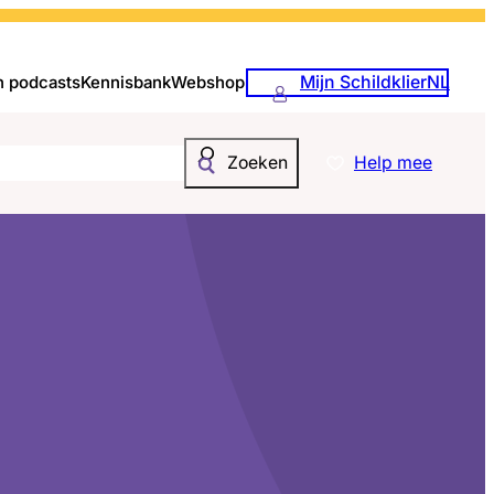
Mijn SchildklierNL
n podcasts
Kennisbank
Webshop
Help mee
Zoeken