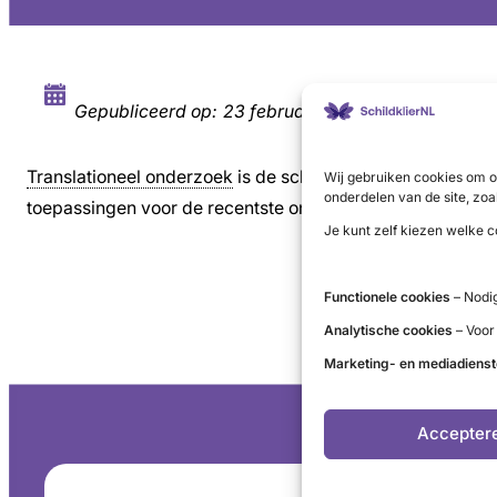
Gepubliceerd op:
23 februari 2021
Translationeel onderzoek
is de schakel tussen het fundame
Wij gebruiken cookies om o
onderdelen van de site, zoa
toepassingen voor de recentste ontdekkingen in het fun
Je kunt zelf kiezen welke c
Functionele cookies
– Nodig
Analytische cookies
– Voor
Marketing- en mediadiens
Accepter