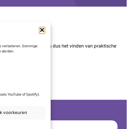
nten richt. Doel ervan is dus het vinden van praktische
 te verbeteren. Sommige
n derden.
oals YouTube of Spotify).
jk voorkeuren