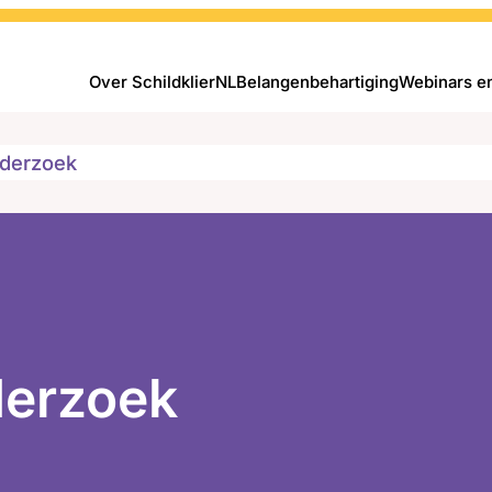
Over SchildklierNL
Belangenbehartiging
Webinars e
derzoek
derzoek