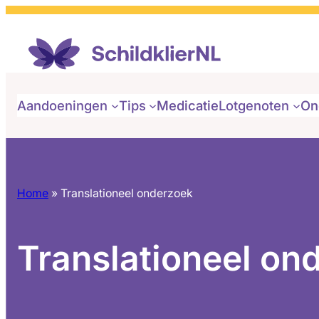
Aandoeningen
Tips
Medicatie
Lotgenoten
On
Home
»
Translationeel onderzoek
Translationeel on