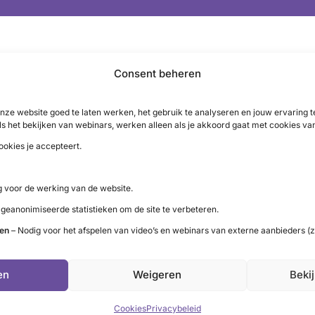
Consent beheren
nteel onderzoek en het klinisch onderzoek, dat zich op patië
nze website goed te laten werken, het gebruik te analyseren en jouw ervaring
ls het bekijken van webinars, werken alleen als je akkoord gaat met cookies va
damenteel onderzoek.
ookies je accepteert.
 voor de werking van de website.
 geanonimiseerde statistieken om de site te verbeteren.
ten
– Nodig voor het afspelen van video’s en webinars van externe aanbieders (z
LinkedIn
X
YouTube
Instagram
Facebook
en
Weigeren
Beki
Cookies
Privacybeleid