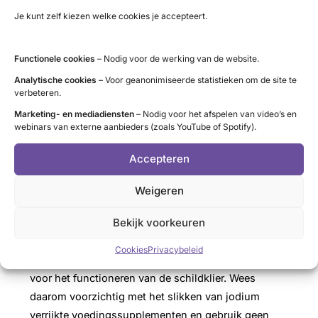
dus geen toegevoegde jodium. Eet je geen brood of
Je kunt zelf kiezen welke cookies je accepteert.
brood zonder bakkerszout kijk dan op de
website
van het Voedingscentrum
hoe je voldoende jodium
Functionele cookies
– Nodig voor de werking van de website.
binnenkrijgt.
Analytische cookies
– Voor geanonimiseerde statistieken om de site te
Zwangere vrouwen en vrouwen die borstvoeding
verbeteren.
geven hebben meer jodium nodig. Het is daarom
Marketing- en mediadiensten
– Nodig voor het afspelen van video’s en
extra belangrijk om te eten volgens de Schijf van Vijf
webinars van externe aanbieders (zoals YouTube of Spotify).
en daarbij voldoende brood te eten.
Accepteren
Jodium tekort kan leiden tot
struma
(krop;
vergroting van de schildklier) en bij ernstig
Weigeren
jodiumtekort tot
hypothyreoïdie
(traag werkende
schildklier) doordat te weinig schildklierhormoon
Bekijk voorkeuren
wordt aangemaakt.
Cookies
Privacybeleid
Te veel jodium is niet goed en kan schadelijk zijn
voor het functioneren van de schildklier. Wees
daarom voorzichtig met het slikken van jodium
verrijkte voedingssupplementen en gebruik geen