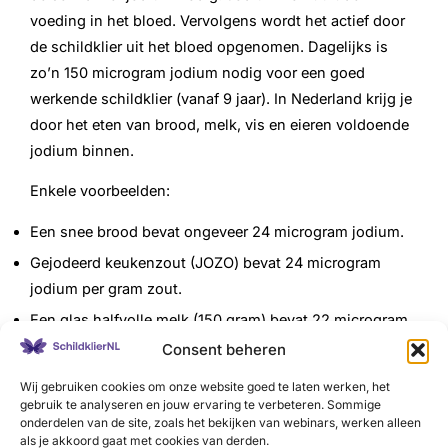
voeding in het bloed. Vervolgens wordt het actief door
de schildklier uit het bloed opgenomen. Dagelijks is
zo’n 150 microgram jodium nodig voor een goed
werkende schildklier (vanaf 9 jaar). In Nederland krijg je
door het eten van brood, melk, vis en eieren voldoende
jodium binnen.
Enkele voorbeelden:
Een snee brood bevat ongeveer 24 microgram jodium.
Gejodeerd keukenzout (JOZO) bevat 24 microgram
jodium per gram zout.
Een glas halfvolle melk (150 gram) bevat 22 microgram
jodium
Consent beheren
Een gekookt ei bevat ongeveer 18 microgram jodium.
Wij gebruiken cookies om onze website goed te laten werken, het
gebruik te analyseren en jouw ervaring te verbeteren. Sommige
onderdelen van de site, zoals het bekijken van webinars, werken alleen
In biologisch brood zit vaak geen bakkerszout en
als je akkoord gaat met cookies van derden.