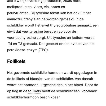
alle eiwitrijke voedingsproducten, zoals melk,
melkproducten, vlees, vis, noten en
peulvruchten. Bij
tyrosine
tekort kan het ook uit het
aminozuur fenylalanine worden gemaakt. In de
schildklier wordt het eiwit thyreoglobuline gemaakt, een
eiwit dat veel
tyrosine
bevat en zo voor de
voorraad
tyrosine
zorgt. Uit
tyrosine
en jodium wordt
T4
en
T3
gemaakt. Dat gebeurt onder invloed van het
peroxidase-enzym (TPO).
Follikels
Het gevormde schildklierhormoon wordt opgeslagen in
de
follikels
of blaasjes van de schildklier. Van daaruit
wordt het hormoon uitgescheiden in het bloed. Door de
opslag in de
follikels
heeft de schildklier een ‘voorraad’
schildklierhormoon beschikbaar.