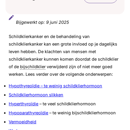
Hypothyreoïdie
Bijgewerkt op:
9 juni 2025
Schildklierhormoon slikken
Schildklierkanker en de behandeling van
Hyperthyreoïdie
schildklierkanker kan een grote invloed op je dagelijks
Hypoparathyreoïdie
leven hebben. De klachten van mensen met
schildklierkanker kunnen komen doordat de schildklier
Vermoeidheid
of de
bijschildklier
verwijderd zijn of niet meer goed
werken. Lees verder over de volgende onderwerpen:
Werk en schildklierkanker
Hypothyreoïdie – te weinig schildklierhormoon
Schildklierhormoon slikken
Hyperthyroïdie
– te veel schildklierhormoon
Hypoparathyreoïdie
– te weinig bijschildklierhormoon
Vermoeidheid