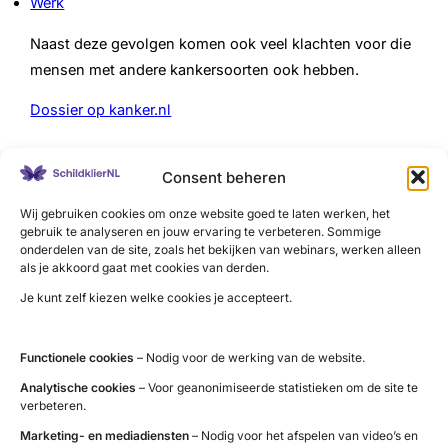
Werk
Naast deze gevolgen komen ook veel klachten voor die
mensen met andere kankersoorten ook hebben.
Dossier op kanker.nl
Extra ondersteuning
Consent beheren
Er zijn verschillende zorgverleners die je extra kunnen
Wij gebruiken cookies om onze website goed te laten werken, het
begeleiden bij klachten bij kanker. Zowel in als buiten
gebruik te analyseren en jouw ervaring te verbeteren. Sommige
onderdelen van de site, zoals het bekijken van webinars, werken alleen
het ziekenhuis. Probeer iemand te vinden die ervaring
als je akkoord gaat met cookies van derden.
heeft met de begeleiding van mensen met kanker. Er
Je kunt zelf kiezen welke cookies je accepteert.
zijn speciale organisaties voor emotionele
ondersteuning van mensen met kanker en hun naasten.
Functionele cookies
– Nodig voor de werking van de website.
Zoek via kanker.nl
hulpverleners die ervaring hebben
met kanker
.
Analytische cookies
– Voor geanonimiseerde statistieken om de site te
verbeteren.
Marketing- en mediadiensten
– Nodig voor het afspelen van video’s en