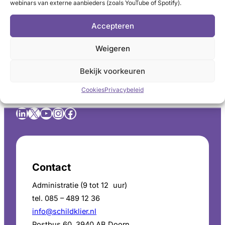
webinars van externe aanbieders (zoals YouTube of Spotify).
Vind steun en ervaringen
Facebookgroep Schildklierkanker
Accepteren
Ervaringsverhalen
Kanker.nl
Weigeren
Bekijk voorkeuren
Cookies
Privacybeleid
LinkedIn
X
YouTube
Instagram
Facebook
Contact
Administratie (9 tot 12 uur)
tel. 085 – 489 12 36
info@schildklier.nl
Postbus 60, 3940 AB Doorn