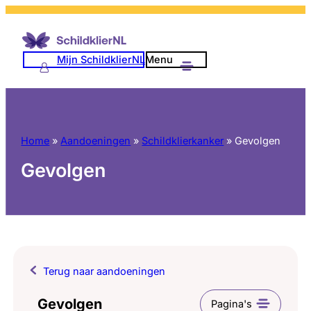
Mijn SchildklierNL
Menu
Home
»
Aandoeningen
»
Schildklierkanker
»
Gevolgen
Gevolgen
Terug naar aandoeningen
Gevolgen