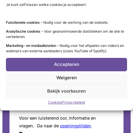
Je kunt zelf kiezen welke cookies je accepteert.
Functionele cookies
– Nodig voor de werking van de website.
LinkedIn
X
YouTube
Instagram
Facebook
Analytische cookies
– Voor geanonimiseerde statistieken om de site te
verbeteren.
Marketing- en mediadiensten
– Nodig voor het afspelen van video’s en
webinars van externe aanbieders (zoals YouTube of Spotify).
Contact
Accepteren
Administratie (9 tot 12 uur)
Weigeren
tel. 085 – 489 12 36
info@schildklier.nl
Bekijk voorkeuren
Postbus 60, 3940 AB Doorn
Cookies
Privacybeleid
Schildkliertelefoon
Voor een luisterend oor, informatie en
vragen. Ga naar de
openingstijden
.