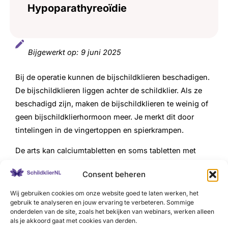
Hypoparathyreoïdie
Bijgewerkt op:
9 juni 2025
Bij de operatie kunnen de bijschildklieren beschadigen.
De bijschildklieren liggen achter de schildklier. Als ze
beschadigd zijn, maken de bijschildklieren te weinig of
geen bijschildklierhormoon meer. Je merkt dit door
tintelingen in de vingertoppen en spierkrampen.
De arts kan calciumtabletten en soms tabletten met
vitamine D voorschrijven tegen deze klachten. Door
Consent beheren
vitamine D wordt calcium beter in het lichaam
opgenomen. Om te kijken hoe het gaat, is regelmatig
Wij gebruiken cookies om onze website goed te laten werken, het
gebruik te analyseren en jouw ervaring te verbeteren. Sommige
onderzoek van het bloed en de urine nodig.
onderdelen van de site, zoals het bekijken van webinars, werken alleen
als je akkoord gaat met cookies van derden.
Meer over hypoparathyreoïdie