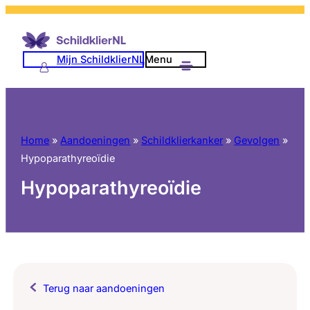
Mijn SchildklierNL
Menu
Home
»
Aandoeningen
»
Schildklierkanker
»
Gevolgen
»
Hypoparathyreoïdie
Hypoparathyreoïdie
Terug naar aandoeningen