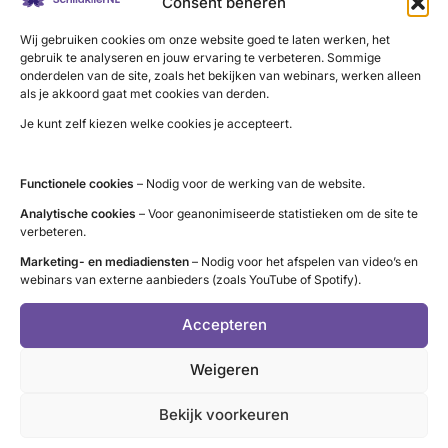
Consent beheren
met zwangere vrouwen worden vermeden
Wij gebruiken cookies om onze website goed te laten werken, het
na de behandeling moet een kinderwens zes maanden
gebruik te analyseren en jouw ervaring te verbeteren. Sommige
worden uitgesteld om schade aan het ongeboren kind
onderdelen van de site, zoals het bekijken van webinars, werken alleen
als je akkoord gaat met cookies van derden.
te voorkomen, dit geldt zowel voor vrouwen als voor
mannen
Je kunt zelf kiezen welke cookies je accepteert.
de behandeling met schildklierremmer moet enkele
maanden worden voortgezet om klachten van
Functionele cookies
– Nodig voor de werking van de website.
hyperthyreoïdie te voorkomen
Analytische cookies
– Voor geanonimiseerde statistieken om de site te
verbeteren.
kans op hypothyreoïdie en dus
Marketing- en mediadiensten
– Nodig voor het afspelen van video’s en
levenslang
levothyroxine
slikken
webinars van externe aanbieders (zoals YouTube of Spotify).
kans dat opnieuw hyperthyreoïdie optreedt, zodat de
behandeling moet worden herhaald
Accepteren
verhoogd risico op het ontwikkelen of verergeren van
Weigeren
de oogziekte van Graves. Dit geldt vooral als de
oogziekte nog niet rustig is en bij patiënten die roken.
Bekijk voorkeuren
Het verergeren van de oogziekte is te voorkomen door