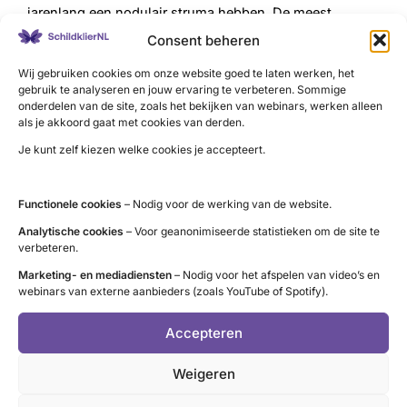
jarenlang een nodulair
struma
hebben. De meest
voorkomende verschijnselen zijn een snelle
Consent beheren
polsfrequentie en
struma
. Toxisch
Wij gebruiken cookies om onze website goed te laten werken, het
multinodulair
struma
is na de
ziekte van Graves
de
gebruik te analyseren en jouw ervaring te verbeteren. Sommige
onderdelen van de site, zoals het bekijken van webinars, werken alleen
meest voorkomende oorzaak van hyperthyreoïdie (10-
als je akkoord gaat met cookies van derden.
15%). Een combinatie van de twee komt ook voor. De
Je kunt zelf kiezen welke cookies je accepteert.
aandoening komt vaak in de familie voor.
Als er slechts één (hyper)actieve knobbel is, noem je dit
Functionele cookies
– Nodig voor de werking van de website.
een toxisch
adenoom
of
nodus
(knobbel).
Analytische cookies
– Voor geanonimiseerde statistieken om de site te
verbeteren.
Meer over
struma
en knobbels
Marketing- en mediadiensten
– Nodig voor het afspelen van video’s en
webinars van externe aanbieders (zoals YouTube of Spotify).
Accepteren
LinkedIn
X
YouTube
Instagram
Facebook
Weigeren