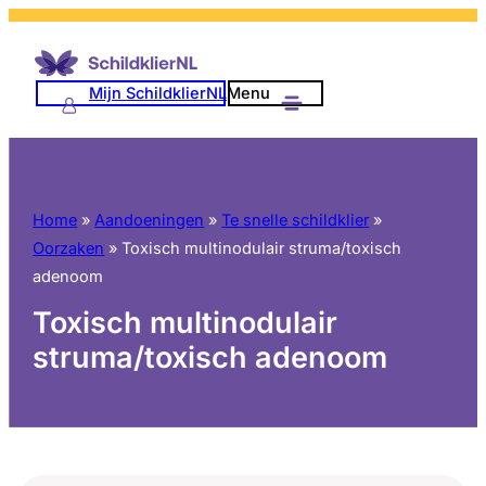
Mijn SchildklierNL
Menu
Home
»
Aandoeningen
»
Te snelle schildklier
»
Oorzaken
»
Toxisch multinodulair struma/toxisch
adenoom
Toxisch multinodulair
struma/toxisch adenoom