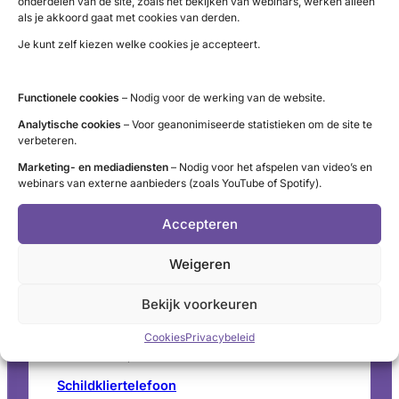
onderdelen van de site, zoals het bekijken van webinars, werken alleen
Klik op de afbeelding of op de knop hieronder om
als je akkoord gaat met cookies van derden.
de tips als pdf te downloaden.
Je kunt zelf kiezen welke cookies je accepteert.
Download de tips
Functionele cookies
– Nodig voor de werking van de website.
Analytische cookies
– Voor geanonimiseerde statistieken om de site te
verbeteren.
LinkedIn
X
YouTube
Instagram
Facebook
Marketing- en mediadiensten
– Nodig voor het afspelen van video’s en
webinars van externe aanbieders (zoals YouTube of Spotify).
Accepteren
Contact
Weigeren
Administratie (9 tot 12 uur)
Bekijk voorkeuren
tel. 085 – 489 12 36
info@schildklier.nl
Cookies
Privacybeleid
Postbus 60, 3940 AB Doorn
Schildkliertelefoon