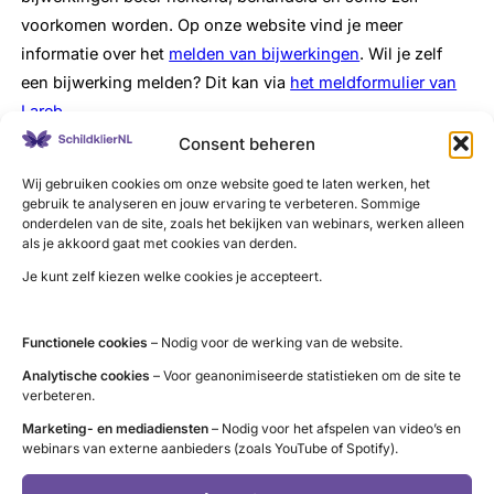
voorkomen worden. Op onze website vind je meer
informatie over het
melden van bijwerkingen
. Wil je zelf
een bijwerking melden? Dit kan via
het meldformulier van
Lareb
.
Consent beheren
Meldpunt
levothyroxine
Wij gebruiken cookies om onze website goed te laten werken, het
gebruik te analyseren en jouw ervaring te verbeteren. Sommige
Ervaar je geen bijwerking(en), maar wel andere problemen
onderdelen van de site, zoals het bekijken van webinars, werken alleen
als je akkoord gaat met cookies van derden.
met je medicatie en dan specifiek met
levothyroxine
?
Bijvoorbeeld omdat je verplicht moet wisselen van merk,
Je kunt zelf kiezen welke cookies je accepteert.
geen vergoeding meer krijgt door de zorgverzekeraar, moet
(bij)betalen of zijn er leveringsproblemen met jouw
Functionele cookies
– Nodig voor de werking van de website.
medicatie? Schildklier Organisatie Nederland is benieuwd
Analytische cookies
– Voor geanonimiseerde statistieken om de site te
naar jouw ervaring. Je kunt je problemen melden via het
verbeteren.
ons meldpunt.
Marketing- en mediadiensten
– Nodig voor het afspelen van video’s en
webinars van externe aanbieders (zoals YouTube of Spotify).
Meldpunt
levothyroxine