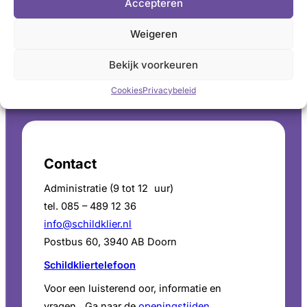
Accepteren
Weigeren
Bekijk voorkeuren
LinkedIn
X
YouTube
Instagram
Facebook
Cookies
Privacybeleid
Contact
Administratie (9 tot 12 uur)
tel. 085 – 489 12 36
info@schildklier.nl
Postbus 60, 3940 AB Doorn
Schildkliertelefoon
Voor een luisterend oor, informatie en
vragen. Ga naar de
openingstijden
.