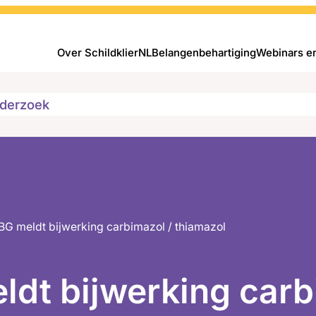
Over SchildklierNL
Belangenbehartiging
Webinars e
derzoek
BG meldt bijwerking carbimazol / thiamazol
dt bijwerking carb