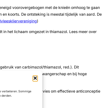
en geneigd voorovergebogen met de knieën omhoog te gaan
n en koorts. De ontsteking is meestal tijdelijk van aard. De
lvleeskliervereniging
)
t in het lichaam omgezet in thiamazol. Lees meer over
 gebruik van carbimazol/thiamazol, red.). Dit
eerste trimester van de zwangerschap en bij hoge
u aan toegevoegd het advies om effectieve anticonceptie
 te verbeteren. Sommige
n derden.