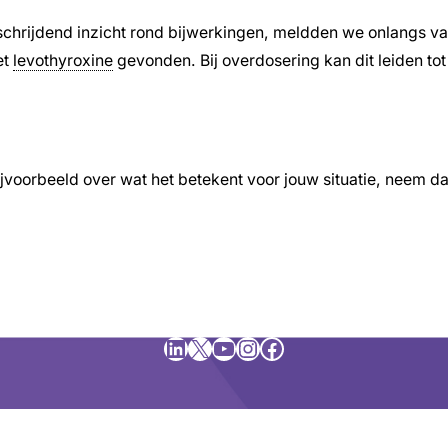
schrijdend inzicht rond bijwerkingen, meldden we onlangs v
et
levothyroxine
gevonden. Bij overdosering kan dit leiden to
jvoorbeeld over wat het betekent voor jouw situatie, neem d
LinkedIn
X
YouTube
Instagram
Facebook