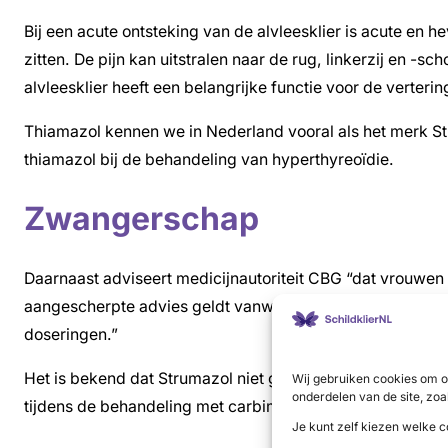
Bij een acute ontsteking van de alvleesklier is acute e
zitten. De pijn kan uitstralen naar de rug, linkerzij en -s
alvleesklier heeft een belangrijke functie voor de verteri
Thiamazol kennen we in Nederland vooral als het merk St
thiamazol bij de behandeling van hyperthyreoïdie.
Zwangerschap
Daarnaast adviseert medicijnautoriteit CBG “dat vrouwen i
aangescherpte advies geldt vanwege het verhoogde risico 
doseringen.”
Het is bekend dat Strumazol niet gebruikt dient te word
Wij gebruiken cookies om o
onderdelen van de site, zoa
tijdens de behandeling met carbimazol/thiamazol te gebr
Je kunt zelf kiezen welke c