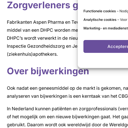
Zorgverleners geïnformee
Functionele cookies
– Nodig
Analytische cookies
– Voor
Fabrikanten Aspen Pharma en Teva Nederland hebben ove
Marketing- en mediadiens
middel van een DHPC worden medische beroepsbeoefenaren
DHPC’s wordt verwerkt in de nieuwe bijsluiter van het be
Inspectie Gezondheidszorg en Jeugd (IGJ) gestuurd naar
Accepter
(ziekenhuis)apothekers.
Over bijwerkingen
Ook nadat een geneesmiddel op de markt is gekomen, na 
analyseren van bijwerkingen is een kerntaak van het CBG
In Nederland kunnen patiënten en zorgprofessionals (ve
of het mogelijk om een nieuwe bijwerkingen gaat. Het g
gebruikt. Daarom wordt ook wereldwijd door de Wereldg