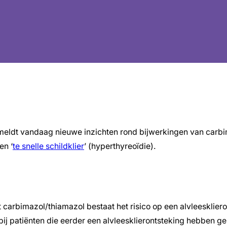
meldt vandaag nieuwe inzichten rond bijwerkingen van carb
en ‘
te snelle schildklier
’ (hyperthyreoïdie).
carbimazol/thiamazol bestaat het risico op een alvleesklieron
bij patiënten die eerder een alvleesklierontsteking hebben g