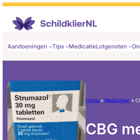
Aandoeningen
Tips
Medicatie
Lotgenoten
On
Home
»
Medicijnen
»
C
CBG mel