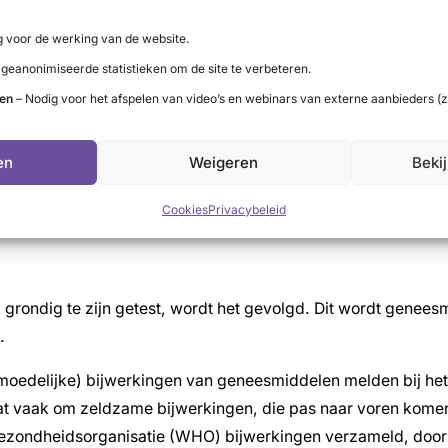
rd
 voor de werking van de website.
 geanonimiseerde statistieken om de site te verbeteren.
r dit onderwerp een brief gestuurd, een zogenaamde ‘Direc
ten
– Nodig voor het afspelen van video’s en webinars van externe aanbieders (z
 op de hoogte gebracht van urgente en/of belangrijke veil
treffende geneesmiddel. De brief is in overleg met het Coll
 huisartsen, endocrinologen, gastro-enterologen (MDL-artse
en
Weigeren
Beki
Cookies
Privacybeleid
grondig te zijn getest, wordt het gevolgd. Dit wordt gene
.
rmoedelijke) bijwerkingen van geneesmiddelen melden bij he
aat vaak om zeldzame bijwerkingen, die pas naar voren kome
ezondheidsorganisatie (WHO) bijwerkingen verzameld, door