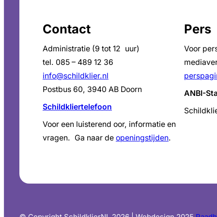
Contact
Pers
Administratie (9 tot 12 uur)
Voor per
tel. 085 – 489 12 36
mediaver
info@schildklier.nl
perspagi
Postbus 60, 3940 AB Doorn
ANBI-St
Schildkliertelefoon
Schildkli
Voor een luisterend oor, informatie en
vragen. Ga naar de
openingstijden
.