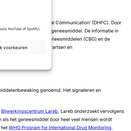
t Healthcare Professional Communication’ (DHPC). Door
oals YouTube of Spotify).
igheidsissues van een geneesmiddel. De informatie in
ege ter Beoordeling van Geneesmiddelen (CBG) en de
n), gynaecologen, kinderartsen en
jk voorkeuren
esmiddelenbewaking genoemd. Het signaleren en
t
Bijwerkingscentrum Lareb
. Lareb onderzoekt vervolgens
n als het geneesmiddel door heel veel mensen wordt
 het
WHO Program for International Drug Monitoring
.