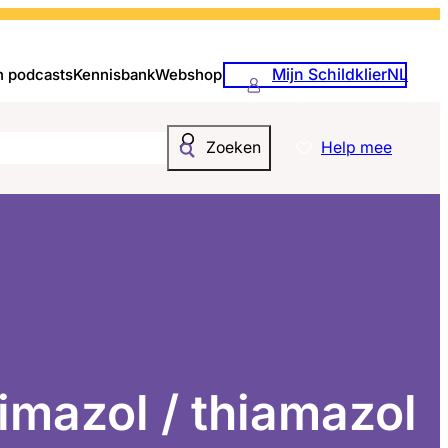
Mijn SchildklierNL
n podcasts
Kennisbank
Webshop
Help mee
Zoeken
imazol / thiamazol