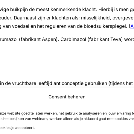
n hevige buikpijn de meest kenmerkende klacht. Hierbij is m
chouder. Daarnaast zijn er klachten als: misselijkheid, overgeve
ng van voedsel en het reguleren van de bloedsuikerspiegel. (
A
rumazol (fabrikant Aspen). Carbimazol (fabrikant Teva) word
n de vruchtbare leeftijd anticonceptie gebruiken (tijdens het
op aangeboren afwijkingen. Het risico is het hoogst in het 
Consent beheren
en tijdens (het begin van) de zwangerschap. Daar wordt dus n
nze website goed te laten werken, het gebruik te analyseren en jouw ervaring
ls het bekijken van webinars, werken alleen als je akkoord gaat met cookies va
uiken.
ookies je accepteert.