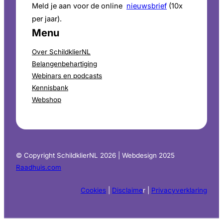
Meld je aan voor de online
nieuwsbrief
(10x
per jaar).
Menu
Over SchildklierNL
Belangenbehartiging
Webinars en podcasts
Kennisbank
Webshop
© Copyright SchildklierNL 2026 | Webdesign 2025
Raadhuis.com
Cookies
|
Disclaime
r |
Privacyverklaring