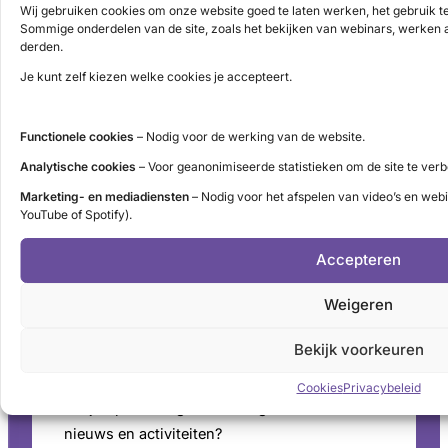
Wij gebruiken cookies om onze website goed te laten werken, het gebruik t
Administratie (9 tot 12 uur)
Sommige onderdelen van de site, zoals het bekijken van webinars, werken a
tel. 085 – 489 12 36
derden.
info@schildklier.nl
Je kunt zelf kiezen welke cookies je accepteert.
Postbus 60, 3940 AB Doorn
Schildkliertelefoon
Functionele cookies
– Nodig voor de werking van de website.
Voor een luisterend oor, informatie en
Analytische cookies
– Voor geanonimiseerde statistieken om de site te verb
vragen. Ga naar de
openingstijden
.
Marketing- en mediadiensten
– Nodig voor het afspelen van video’s en web
Pers
YouTube of Spotify).
Voor persinformatie en mediaverzoeken bekijk
Accepteren
onze
perspagina
.
Weigeren
ANBI-Status
SchildklierNL is
ANBI
goedgekeurd.
Bekijk voorkeuren
Nieuwsbrief
Cookies
Privacybeleid
Wil je op de hoogte worden gehouden van
nieuws en activiteiten?