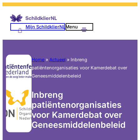
Mijn SchildklierNL
Menu
Home
»
Actueel
»
Inbreng
patiëntenorganisaties voor Kamerdebat over
Geneesmiddelenbeleid
Inbreng
patiëntenorganisaties
voor Kamerdebat over
Geneesmiddelenbeleid