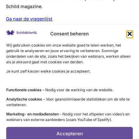
Schild magazine.
Ga naar de vragenlijst
Meer over Schild magazine
Consent beheren
Wij gebruiken cookies om onze website goed te laten werken, het
Magazine Schild is het tijdschrift van Schildklier
gebruik te analyseren en jouw ervaring te verbeteren. Sommige
onderdelen van de site, zoals het bekijken van webinars, werken alleen
Organisatie Nederland (SON) voor mensen met een
als je akkoord gaat met cookies van derden.
schildklieraandoening. Het tijdschrift bevat bijdragen
Je kunt zelf kiezen welke cookies je accepteert.
van en voor donateurs, vrijwilligers, zorgprofessionals
en andere geïnteresseerden. Dat betekent gemiddeld 30
pagina’s vol nieuws, tips en achtergronden rondom de
Functionele cookies
– Nodig voor de werking van de website.
schildklier en andere belangrijke onderwerpen voor
Analytische cookies
– Voor geanonimiseerde statistieken om de site te
verbeteren.
mensen met een schildklieraandoening. Nieuwsgierig
naar de inhoud van het magazine Schild en hoe je ons
Marketing- en mediadiensten
– Nodig voor het afspelen van video’s en
webinars van externe aanbieders (zoals YouTube of Spotify).
blad kunt ontvangen?
Accepteren
Lees meer