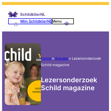
Mijn SchildklierNL
Menu
Home
»
Actueel
»
Lezersonderzoek
Schild magazine
Lezersonderzoek
Schild magazine