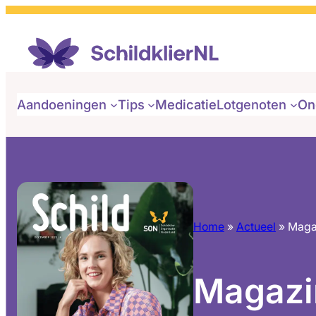
Aandoeningen
Tips
Medicatie
Lotgenoten
On
Home
»
Actueel
»
Maga
Magazi