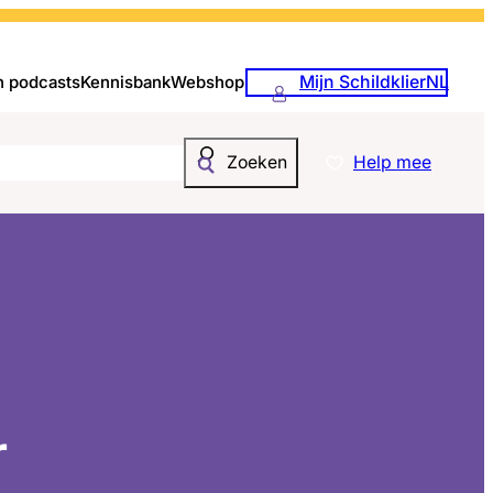
Mijn SchildklierNL
n podcasts
Kennisbank
Webshop
Help mee
Zoeken
r