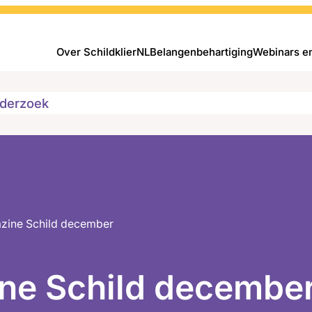
Over SchildklierNL
Belangenbehartiging
Webinars e
derzoek
zine Schild december
ne Schild decembe