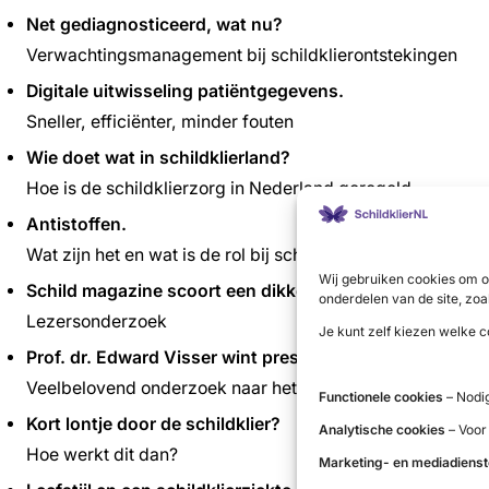
Net gediagnosticeerd, wat nu?
Verwachtingsmanagement bij schildklierontstekingen
Digitale uitwisseling patiëntgegevens.
Sneller, efficiënter, minder fouten
Wie doet wat in schildklierland?
Hoe is de schildklierzorg in Nederland geregeld
Antistoffen.
Wat zijn het en wat is de rol bij schildklierziekten?
Wij gebruiken cookies om o
Schild magazine scoort een dikke 8.
onderdelen van de site, zoa
Lezersonderzoek
Je kunt zelf kiezen welke c
Prof. dr. Edward Visser wint prestigieuze Vidi Grant.
Veelbelovend onderzoek naar het ontstaan van schildkli
Functionele cookies
– Nodig
Kort lontje door de schildklier?
Analytische cookies
– Voor
Hoe werkt dit dan?
Marketing- en mediadiens