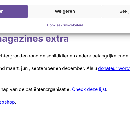
en
Weigeren
Beki
g en columns met Marlies Mohr en Kim Hooimeijer.
Cookies
Privacybeleid
magazines extra
achtergronden rond de schildklier en andere belangrijke ond
eind maart, juni, september en december. Als u
donateur word
hap van de patiëntenorganisatie.
Check deze lijst
.
ebshop
.