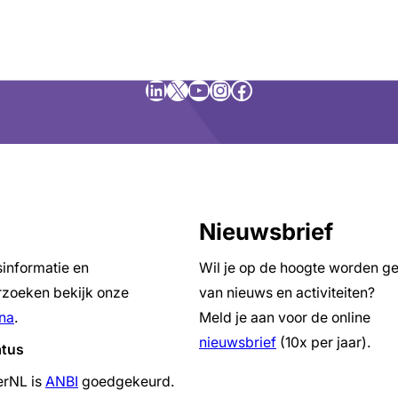
LinkedIn
X
YouTube
Instagram
Facebook
Nieuwsbrief
sinformatie en
Wil je op de hoogte worden g
zoeken bekijk onze
van nieuws en activiteiten?
na
.
Meld je aan voor de online
nieuwsbrief
(10x per jaar).
atus
erNL is
ANBI
goedgekeurd.