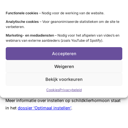
dieper ingegaan op zaken die tijdens de presentatie aan de
orde kwamen.
Functionele cookies
– Nodig voor de werking van de website.
Instellen op schildklierhormoon is
Analytische cookies
– Voor geanonimiseerde statistieken om de site te
verbeteren.
maatwerk
Marketing- en mediadiensten
– Nodig voor het afspelen van video’s en
webinars van externe aanbieders (zoals YouTube of Spotify).
Inzicht in het proces van instellen kan jou zelf helpen om
te komen tot een voor jou zo optimaal mogelijke dosering
Accepteren
en daarmee zo min mogelijk klachten. Tenslotte is dat het
Weigeren
doel en niet alleen ‘goede bloedwaarden’. Kennis en inzicht
kan je ook helpen bij de voorbereiding en het gesprek met
Bekijk voorkeuren
de behandelaar zodat je samen tot een beter resultaat
komt.
Cookies
Privacybeleid
Meer informatie over instellen op schildklierhormoon staat
in het
dossier ‘Optimaal instellen’
.