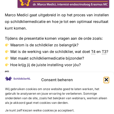
Marco Medici gaat uitgebreid in op het proces van instellen
op schildkliermedicatie en hoe je tot een optimaal resultaat
kunt komen.
Tijdens de presentatie komen vragen aan de orde zoals:
Waarom is de schildklier zo belangrijk?
Wat is de werking van de schildklier, wat doet
T4
en
T3
?
Wat maakt schildkliermedicatie bijzonder?
Hoe krijg jij de juiste instelling voor jóu?
en
Tips bij het innemen van medicatie
Consent beheren
Het effect van andere medicijnen en supplementen
Wij gebruiken cookies om onze website goed te laten werken, het
gebruik te analyseren en jouw ervaring te verbeteren. Sommige
Na de presentatie volgt een gesprek tussen directeur
onderdelen van de site, zoals het bekijken van webinars, werken alleen
Marlies Mohr en dr. Medici over vragen die Schildklier
als je akkoord gaat met cookies van derden.
Organisatie Nederland regelmatig ontvangt. Ook wordt
Je kunt zelf kiezen welke cookies je accepteert.