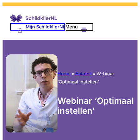
Mijn SchildklierNL
Menu
Home
»
Actueel
»
Webinar
‘Optimaal instellen’
Webinar ‘Optimaal
instellen’