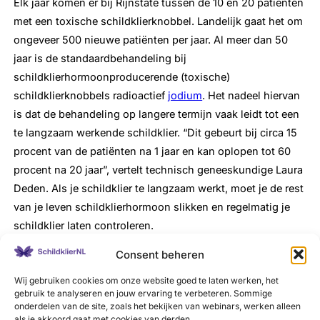
Elk jaar komen er bij Rijnstate tussen de 10 en 20 patiënten
met een toxische schildklierknobbel. Landelijk gaat het om
ongeveer 500 nieuwe patiënten per jaar. Al meer dan 50
jaar is de standaardbehandeling bij
schildklierhormoonproducerende (toxische)
schildklierknobbels radioactief
jodium
. Het nadeel hiervan
is dat de behandeling op langere termijn vaak leidt tot een
te langzaam werkende schildklier. “Dit gebeurt bij circa 15
procent van de patiënten na 1 jaar en kan oplopen tot 60
procent na 20 jaar”, vertelt technisch geneeskundige Laura
Deden. Als je schildklier te langzaam werkt, moet je de rest
van je leven schildklierhormoon slikken en regelmatig je
schildklier laten controleren.
Consent beheren
Op dit moment wordt RFA toegepast om
niet-hormoon
producerende
schildklierknobbels die bijvoorbeeld
Wij gebruiken cookies om onze website goed te laten werken, het
drukklachten geven, kleiner te maken. De kans op
gebruik te analyseren en jouw ervaring te verbeteren. Sommige
onderdelen van de site, zoals het bekijken van webinars, werken alleen
hypothyreoïdie lijkt bij RFA kleiner dan bij radioactief
als je akkoord gaat met cookies van derden.