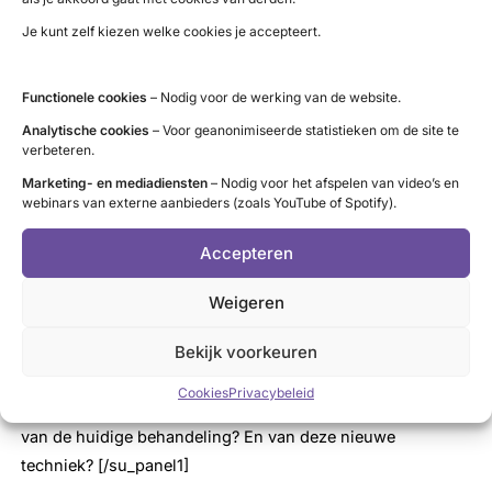
jodium. Maar of RFA ook een goede behandeling is voor de
Je kunt zelf kiezen welke cookies je accepteert.
hyperthyreoïdie, moet uit de studie blijken.
In de studie zal de dosis radioactief jodium per patiënt
Functionele cookies
– Nodig voor de werking van de website.
berekend worden voor een zo goed mogelijk resultaat met
Analytische cookies
– Voor geanonimiseerde statistieken om de site te
zo min mogelijk risico op hypothyreoïdie.
verbeteren.
Marketing- en mediadiensten
– Nodig voor het afspelen van video’s en
De studie is mogelijk met een subsidie van ZonMw en is
webinars van externe aanbieders (zoals YouTube of Spotify).
ontstaan uit een samenwerking tussen universiteit Twente,
Rijnstate, VUMC en ZGT.[su_panel1]
Accepteren
Magazine Schild over RFA
Weigeren
Bekijk voorkeuren
In de ‘Schild’ van maart 2022 staat een uitgebreid artikel
over deze RFA-studie, onder meer: Schildklierknobbels,
Cookies
Privacybeleid
wat zijn dit voor knobbels? Wat zijn de voor- en nadelen
van de huidige behandeling? En van deze nieuwe
techniek? [/su_panel1]