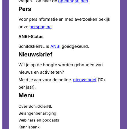
vragen. Ga naar de
openingstijden
.
Pers
Voor persinformatie en mediaverzoeken bekijk
onze
perspagina
.
ANBI-Status
SchildklierNL is
ANBI
goedgekeurd.
Nieuwsbrief
Wil je op de hoogte worden gehouden van
nieuws en activiteiten?
Meld je aan voor de online
nieuwsbrief
(10x
per jaar).
Menu
Over SchildklierNL
Belangenbehartiging
Webinars en podcasts
Kennisbank