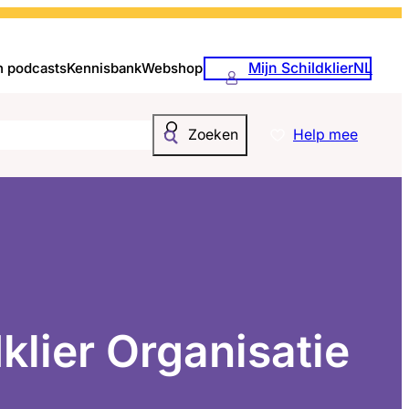
Mijn SchildklierNL
n podcasts
Kennisbank
Webshop
Help mee
Zoeken
klier Organisatie