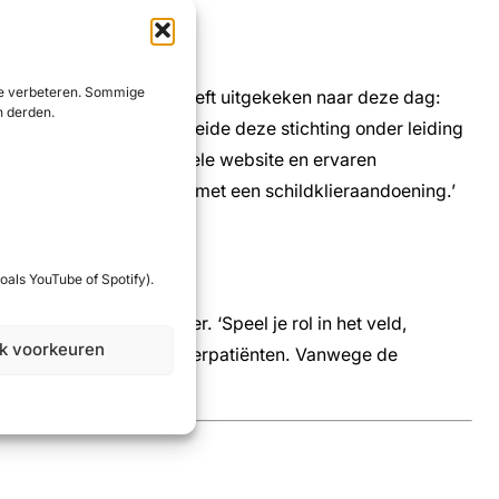
 te verbeteren. Sommige
enen waarom zij enorm heeft uitgekeken naar deze dag:
n derden.
Achtenhalf jaar lang groeide deze stichting onder leiding
keholders, een professionele website en ervaren
 inzetten voor alle mensen met een schildklieraandoening.’
oals YouTube of Spotify).
inzet van Rietje Meijer. ‘Speel je rol in het veld,
jk voorkeuren
behartiger voor schildklierpatiënten. Vanwege de
directeur Meijer.