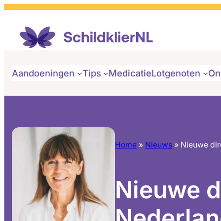
Aandoeningen
Tips
Medicatie
Lotgenoten
On
Home
»
Nieuws
»
Nieuwe dir
Nieuwe di
Nederla