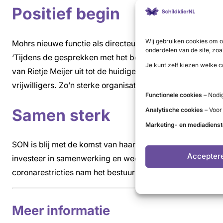
Positief begin
Wij gebruiken cookies om o
Mohrs nieuwe functie als directeur van SON brengt haar r
onderdelen van de site, zoa
‘Tijdens de gesprekken met het bestuur, toekomstige colle
Je kunt zelf kiezen welke c
van Rietje Meijer uit tot de huidige professionele patiënt
vrijwilligers. Zo’n sterke organisatie is een positief begi
Functionele cookies
– Nodig
Samen sterk
Analytische cookies
– Voor
Marketing- en mediadiens
SON is blij met de komst van haar nieuwe directeur, maar o
Accepter
investeer in samenwerking en wees zichtbaar’, was haar 
coronarestricties nam het bestuur onlangs samen met een 
Meer informatie