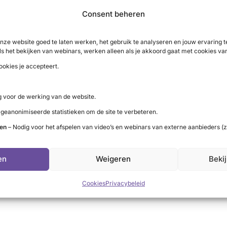
Consent beheren
nze website goed te laten werken, het gebruik te analyseren en jouw ervaring
uime ervaring én interesse bij elkaar. Dat is een van de red
ls het bekijken van webinars, werken alleen als je akkoord gaat met cookies va
ga’s en vrijwilligers werd ik steeds enthousiaster over SON. 
ookies je accepteert.
enorganisatie. Ik zie een grote betrokkenheid van al haar sta
n voor mij als nieuwe directeur. Ik wil mij dan ook vol energie
 voor de werking van de website.
 geanonimiseerde statistieken om de site te verbeteren.
ten
– Nodig voor het afspelen van video’s en webinars van externe aanbieders (z
ok dankbaar voor de jarenlange professionele en enthousiaste 
en
Weigeren
Beki
motto. Daarmee zette ze SON stevig in het veld als belangen
aantal medewerkers en vrijwilligers online afscheid van oud-
Cookies
Privacybeleid