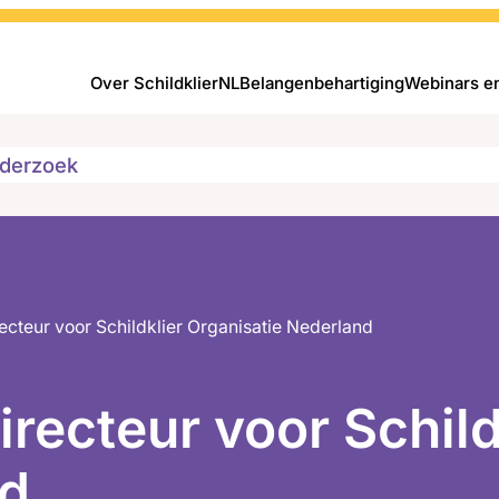
Over SchildklierNL
Belangenbehartiging
Webinars e
derzoek
ecteur voor Schildklier Organisatie Nederland
recteur voor Schild
nd