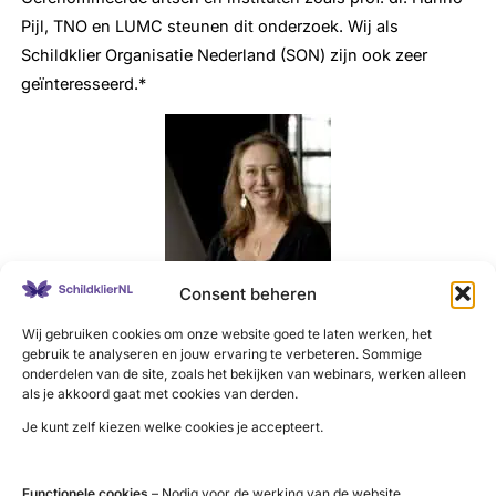
Pijl, TNO en LUMC steunen dit onderzoek. Wij als
Schildklier Organisatie Nederland (SON) zijn ook zeer
geïnteresseerd.*
Consent beheren
Onderzoeker Van Wees: “Ik wilde als Graves-patiënt heel
Wij gebruiken cookies om onze website goed te laten werken, het
graag zélf positief bijdragen aan het ziekteverloop door
gebruik te analyseren en jouw ervaring te verbeteren. Sommige
mijn voeding aan te passen, maar daar was weinig
onderdelen van de site, zoals het bekijken van webinars, werken alleen
evidence based over bekend. Ik zag daar dieet- en
als je akkoord gaat met cookies van derden.
researchmogelijkheden in. Met dit onderzoek kunnen we
Je kunt zelf kiezen welke cookies je accepteert.
nu het dieet breder testen en het bij een positieve uitkomst
voor veel meer patiënten beschikbaar maken. Daar word ik
Functionele cookies
– Nodig voor de werking van de website.