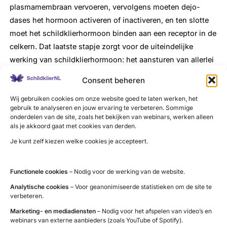
plasmamembraan vervoeren, vervolgens moeten dejo-
dases het hormoon activeren of inactiveren, en ten slotte
moet het schildklierhormoon binden aan een receptor in de
celkern. Dat laatste stapje zorgt voor de uiteindelijke
werking van schildklierhormoon: het aansturen van allerlei
genen.’ Bij al deze stappen kan er iets misgaan, maar in
Consent beheren
zijn Vidi-onderzoek concentreert Visser zich op de
Wij gebruiken cookies om onze website goed te laten werken, het
schildklierhormoonreceptor. ‘En dan met name in de
gebruik te analyseren en jouw ervaring te verbeteren. Sommige
hersenen’, voegt hij toe. ‘We weten dat schildklierhormoon
onderdelen van de site, zoals het bekijken van webinars, werken alleen
essentieel is voor een normale hersenontwikkeling: een
als je akkoord gaat met cookies van derden.
kind dat zonder schildklier geboren wordt, zal zonder
Je kunt zelf kiezen welke cookies je accepteert.
behandeling ernstig verstandelijk en motorisch beperkt
worden. Maar ook voor het normaal functioneren van het
Functionele cookies
– Nodig voor de werking van de website.
brein bij volwassenen is schildklierhormoon heel
Analytische cookies
– Voor geanonimiseerde statistieken om de site te
belangrijk.’
verbeteren.
Marketing- en mediadiensten
– Nodig voor het afspelen van video’s en
Verschillende types receptoren
webinars van externe aanbieders (zoals YouTube of Spotify).