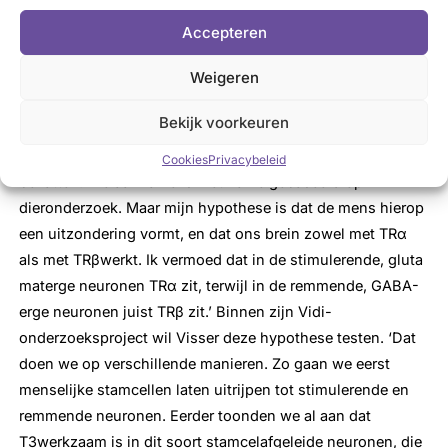
De schildklierhormoonreceptor kent twee varianten,
Accepteren
thyroid hormone receptor α (TRα) en β (TRβ). ‘Die komen
Weigeren
in verschillende weefsels tot expressie’, vervolgt Visser.
‘Het hart, de darmen en het bot zijn bijvoorbeeld α-
Bekijk voorkeuren
weefsels; de lever en de hypofyse zijnβ-weefsels. Bij de
hersenen is de klassieke aanname dat ze alleen TRα
Cookies
Privacybeleid
bevatten. Die aanname is met name gebaseerd op
dieronderzoek. Maar mijn hypothese is dat de mens hierop
een uitzondering vormt, en dat ons brein zowel met TRα
als met TRβwerkt. Ik vermoed dat in de stimulerende, gluta
materge neuronen TRα zit, terwijl in de remmende, GABA-
erge neuronen juist TRβ zit.’ Binnen zijn Vidi-
onderzoeksproject wil Visser deze hypothese testen. ‘Dat
doen we op verschillende manieren. Zo gaan we eerst
menselijke stamcellen laten uitrijpen tot stimulerende en
remmende neuronen. Eerder toonden we al aan dat
T3werkzaam is in dit soort stamcelafgeleide neuronen, die