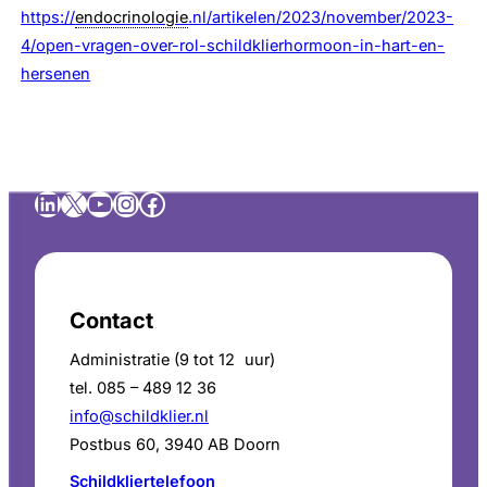
https://
endocrinologie
.nl/artikelen/2023/november/2023-
4/open-vragen-over-rol-schildklierhormoon-in-hart-en-
hersenen
LinkedIn
X
YouTube
Instagram
Facebook
Contact
Administratie (9 tot 12 uur)
tel. 085 – 489 12 36
info@schildklier.nl
Postbus 60, 3940 AB Doorn
Schildkliertelefoon