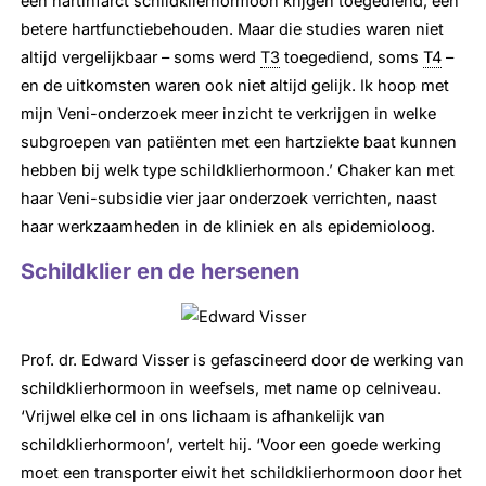
een hartinfarct schildklierhormoon krijgen toegediend, een
betere hartfunctiebehouden. Maar die studies waren niet
altijd vergelijkbaar – soms werd
T3
toegediend, soms
T4
–
en de uitkomsten waren ook niet altijd gelijk. Ik hoop met
mijn Veni-onderzoek meer inzicht te verkrijgen in welke
subgroepen van patiënten met een hartziekte baat kunnen
hebben bij welk type schildklierhormoon.’ Chaker kan met
haar Veni-subsidie vier jaar onderzoek verrichten, naast
haar werkzaamheden in de kliniek en als epidemioloog.
Schildklier en de hersenen
Prof. dr. Edward Visser is gefascineerd door de werking van
schildklierhormoon in weefsels, met name op celniveau.
‘Vrijwel elke cel in ons lichaam is afhankelijk van
schildklierhormoon’, vertelt hij. ‘Voor een goede werking
moet een transporter eiwit het schildklierhormoon door het