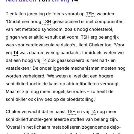
Tientallen jaren lag de focus vooral op
TSH
-waarden.
‘Omdat een hoog
TSH
geassocieerd is met componenten
van het metaboolsyndroom, zoals hoog cholesterol,
gingen we er altijd vanuit dat vooral
TSH
erg belangrijk
was voor cardiovasculaire risico’s’, licht Chaker toe. ‘Voor
vrij
T4
was daarom weinig aandacht. Inmiddels weten we
dat een hoog vrij
T4
óók geassocieerd is met hart- en
vaatziekten.’ De onderliggende mechanismen moeten nog
worden verhelderd. ‘We weten al wel dat een hogere
schildklierfunctie de kans op atriumfibrilleren verhoogt.
Maar er zijn nog meer mogelijke routes – zo heeft de
schildklier ook invloed op de bloedstolling.’
Chaker verwacht dat er naast
TSH
en vrij
T4
nog meer
schildklierfunctie-gerelateerde stoffen van belang zijn.
‘Overal in het lichaam metaboliseren zogenoemde dejo-