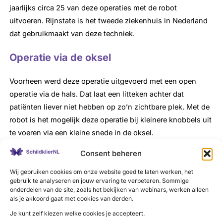
jaarlijks circa 25 van deze operaties met de robot
uitvoeren. Rijnstate is het tweede ziekenhuis in Nederland
dat gebruikmaakt van deze techniek.
Operatie via de oksel
Voorheen werd deze operatie uitgevoerd met een open
operatie via de hals. Dat laat een litteken achter dat
patiënten liever niet hebben op zo’n zichtbare plek. Met de
robot is het mogelijk deze operatie bij kleinere knobbels uit
te voeren via een kleine snede in de oksel.
Charlotte Blanken, chirurg bij Rijnstate: “Bij Rijnstate
Consent beheren
hebben we al veel ervaring met robotoperaties. Rijnstate
Wij gebruiken cookies om onze website goed te laten werken, het
chirurg Ramon van Eekeren en ik hebben beide een
gebruik te analyseren en jouw ervaring te verbeteren. Sommige
onderdelen van de site, zoals het bekijken van webinars, werken alleen
intensief trainingstraject achter de rug waardoor we ook
als je akkoord gaat met cookies van derden.
deze operatie met de robot mogen uitvoeren. Groot
Je kunt zelf kiezen welke cookies je accepteert.
voordeel is ook dat we gedetailleerd 3D-zicht hebben.