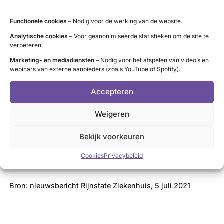
Omdat we ook diepte kunnen zien, kunnen we nog
nauwkeuriger werken.” In Rijnstate wordt sinds 2009
Functionele cookies
– Nodig voor de werking van de website.
geopereerd met de Da Vinci operatierobots.
Analytische cookies
– Voor geanonimiseerde statistieken om de site te
verbeteren.
Schildklieroperaties met de robot uitvoeren is nieuw.
Marketing- en mediadiensten
– Nodig voor het afspelen van video’s en
[su_panel2]
UMCU de eerste
webinars van externe aanbieders (zoals YouTube of Spotify).
In 2012 onderging de eerste patiënt in Nederland deze
Accepteren
vorm van chirurgie in het UMC Utrecht. In het artikel ‘
Geen
halslitteken
‘ in Schild magazine (2012) besteedde we hier
Weigeren
aandacht aan. Je kunt bij
Struma
en knobbels
een filmpje
bekijken van de operatie, uitgevoerd in het UMCU.
Bekijk voorkeuren
[/su_panel2]
Cookies
Privacybeleid
Bron: nieuwsbericht Rijnstate Ziekenhuis, 5 juli 2021