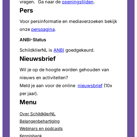
vragen. Ga naar de
openingstijden
.
Pers
Voor persinformatie en mediaverzoeken bekijk
onze
perspagina
.
ANBI-Status
SchildklierNL is
ANBI
goedgekeurd.
Nieuwsbrief
Wil je op de hoogte worden gehouden van
nieuws en activiteiten?
Meld je aan voor de online
nieuwsbrief
(10x
per jaar).
Menu
Over SchildklierNL
Belangenbehartiging
Webinars en podcasts
Kennisbank