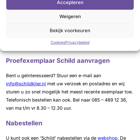
Accepteren
Aanmelden als donateur van SON kan als volgt:
Weigeren
invullen van een
online formulier
een e-mail sturen aan
info@schildklier.nl
Bekijk voorkeuren
bellen naar 085 – 489 12 36 (maandag t/m vrijdag 8.30 –
Cookies
Privacybeleid
12.30 uur)
Proefexemplaar Schild aanvragen
Bent u geïnteresseerd? Stuur een e-mail aan
info@schildklier.nl
met uw verzoek en postadres en wij
sturen u zo snel mogelijk het meest recente exemplaar toe.
Telefonisch bestellen kan ook. Bel naar 085 – 489 12 36,
van ma t/m vr 8.30 – 12.30 uur.
Nabestellen
U kunt ook een ‘Schild’ nabestellen via de
webshop
. De