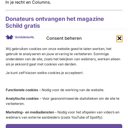
In je recht en Columns.
Donateurs ontvangen het magazine
Schild gratis
Schild magazine
van Schildklier Organisatie Nederland
Consent beheren
verschijnt in maart, juni, september en december. Als je
Wij gebruiken cookies om onze website goed te laten werken, het
donateur wordt in de loop van het jaar, ontvang je ook de
gebruik te analyseren en jouw ervaring te verbeteren. Sommige
onderdelen van de site, zoals het bekijken van webinars, werken alleen
laatste twee magazines die zijn verschenen. Voor 2021 is
als je akkoord gaat met cookies van derden.
de bijdrage €36,00 of €3,00 per maand (bij automatische
Je kunt zelf kiezen welke cookies je accepteert.
incasso); u betaalt € 38,00 bij betaling na ontvangst
factuur.
Tip: Sommige zorgverzekeraars vergoeden het
Functionele cookies
– Nodig voor de werking van de website.
donateurschap van de patiëntenorganisatie.
Analytische cookies
– Voor geanonimiseerde statistieken om de site te
verbeteren.
Lees meer over de voordelen van het
Marketing- en mediadiensten
– Nodig voor het afspelen van video’s en
webinars van externe aanbieders (zoals YouTube of Spotify).
donateurschap