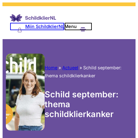
Mijn SchildklierNL
Menu
Home
»
Actueel
»
Schild september:
thema schildklierkanker
Schild september:
thema
schildklierkanker