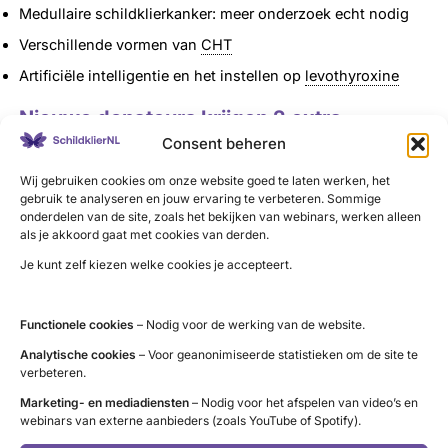
Medullaire schildklierkanker: meer onderzoek echt nodig
Verschillende vormen van
CHT
Artificiële intelligentie en het instellen op
levothyroxine
Nieuwe donateurs krijgen 2 extra
magazines
Consent beheren
Wij gebruiken cookies om onze website goed te laten werken, het
Schild bevat gemiddeld 30 pagina’s vol nieuws, tips en
gebruik te analyseren en jouw ervaring te verbeteren. Sommige
achtergronden rond de schildklier en andere belangrijke
onderdelen van de site, zoals het bekijken van webinars, werken alleen
onderwerpen voor mensen met een schildklieraandoening.
als je akkoord gaat met cookies van derden.
Donateurs ontvangen het blad vier maal per jaar gratis;
Je kunt zelf kiezen welke cookies je accepteert.
eind maart, juni, september en december. Als je
donateur
wordt
, ontvang je ook de laatste twee verschenen
Functionele cookies
– Nodig voor de werking van de website.
magazines gratis.
Analytische cookies
– Voor geanonimiseerde statistieken om de site te
verbeteren.
Tip: Sommige zorgverzekeraars vergoeden het lid
Marketing- en mediadiensten
– Nodig voor het afspelen van video’s en
Losse nummers van magazine Schild zijn te koop in
webinars van externe aanbieders (zoals YouTube of Spotify).
de
webshop
.