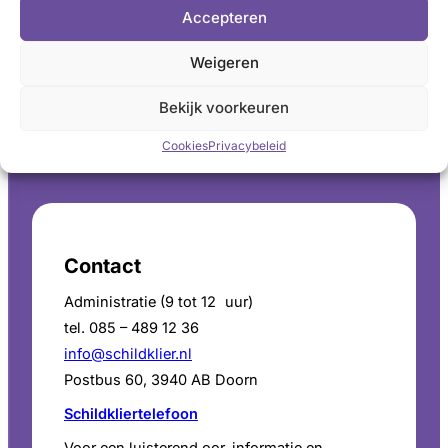
Accepteren
Lees meer over donateur worden
Weigeren
Bekijk voorkeuren
Cookies
Privacybeleid
LinkedIn
X
YouTube
Instagram
Facebook
Contact
Administratie (9 tot 12 uur)
tel. 085 – 489 12 36
info@schildklier.nl
Postbus 60, 3940 AB Doorn
Schildkliertelefoon
Voor een luisterend oor, informatie en