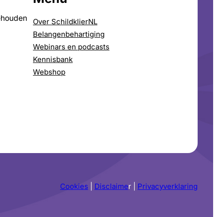
ehouden
Over SchildklierNL
Belangenbehartiging
Webinars en podcasts
Kennisbank
Webshop
Cookies
|
Disclaime
r |
Privacyverklaring