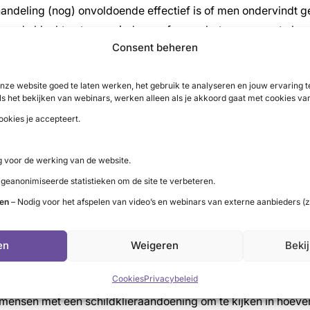
ndeling (nog) onvoldoende effectief is of men ondervindt ge
om de klachten te verminderen of om er beter mee om te kun
Consent beheren
doening. Dat geldt voor mensen die niet én wel goed zijn ing
nze website goed te laten werken, het gebruik te analyseren en jouw ervaring
ls het bekijken van webinars, werken alleen als je akkoord gaat met cookies va
ookies je accepteert.
/of complementaire (internet-)wereld terecht waar zin en onz
hildklieraandoening graag handvatten willen kunnen bieden z
 voor de werking van de website.
it wenselijk en haalbaar is.
 geanonimiseerde statistieken om de site te verbeteren.
ie wij naar buiten brengen gebaseerd moet zijn op wetenscha
ten
– Nodig voor het afspelen van video’s en webinars van externe aanbieders (z
 richten we ons op complementaire (aanvullende) zorg.
en
Weigeren
Beki
n en complementaire zorg
Cookies
Privacybeleid
der mensen met een schildklieraandoening om te kijken in hoeve