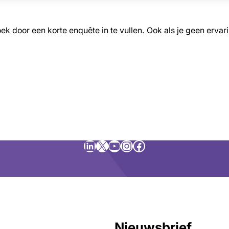
oek door een korte enquête in te vullen. Ook als je geen erva
LinkedIn
X
YouTube
Instagram
Facebook
Nieuwsbrief