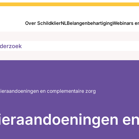
Over SchildklierNL
Belangenbehartiging
Webinars e
derzoek
lieraandoeningen en complementaire zorg
lieraandoeningen e