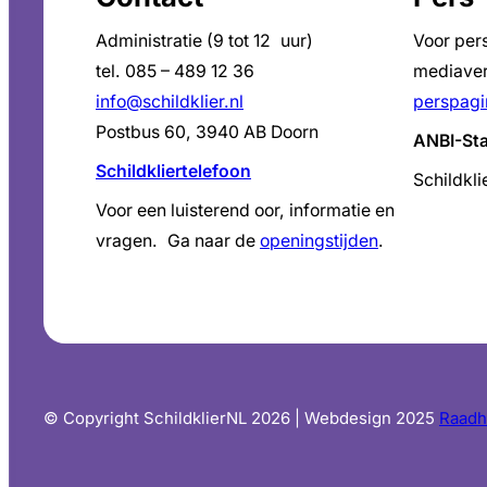
Administratie (9 tot 12 uur)
Voor per
tel. 085 – 489 12 36
mediaver
info@schildklier.nl
perspagi
Postbus 60, 3940 AB Doorn
ANBI-St
Schildkliertelefoon
Schildkli
Voor een luisterend oor, informatie en
vragen. Ga naar de
openingstijden
.
© Copyright SchildklierNL 2026 | Webdesign 2025
Raadh