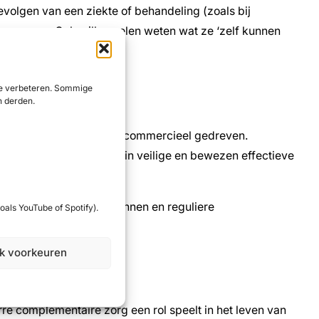
volgen van een ziekte of behandeling (zoals bij
nen gaan. Ook willen velen weten wat ze ‘zelf kunnen
esteld op medicatie.
 te verbeteren. Sommige
n derden.
in door elkaar staan, vaak commercieel gedreven.
odat men inzicht heeft in veilige en bewezen effectieve
ppelijk onderbouwde bronnen en reguliere
oals YouTube of Spotify).
jk voorkeuren
rre complementaire zorg een rol speelt in het leven van