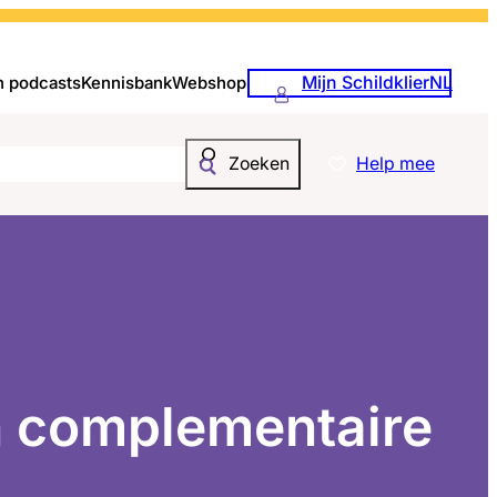
Mijn SchildklierNL
n podcasts
Kennisbank
Webshop
Help mee
Zoeken
n complementaire