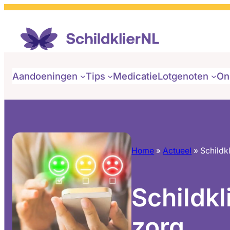
Aandoeningen
Tips
Medicatie
Lotgenoten
On
Home
»
Actueel
»
Schildk
Schildk
zorg