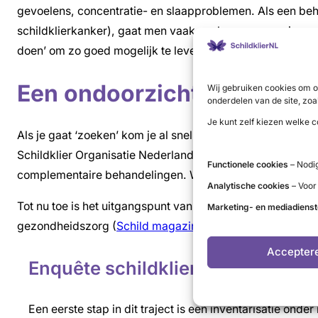
gevoelens, concentratie- en slaapproblemen. Als een beha
schildklierkanker), gaat men vaak zoeken naar manieren 
doen’ om zo goed mogelijk te leven met hun schildkieraan
Een ondoorzichtig woud
Wij gebruiken cookies om o
onderdelen van de site, zoa
Je kunt zelf kiezen welke c
Als je gaat ‘zoeken’ kom je al snel in de alternatieve en
Schildklier Organisatie Nederland zou mensen met een sc
Functionele cookies
– Nodig
complementaire behandelingen. We gaan onderzoeken of d
Analytische cookies
– Voor
Tot nu toe is het uitgangspunt van SON dat informatie d
Marketing- en mediadiens
gezondheidszorg (
Schild magazine
). Bij deze zoektocht
Accepter
Enquête schildklieraandoeninge
Een eerste stap in dit traject is een inventarisatie on