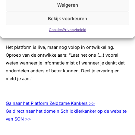
groepen is een aparte pagina op het platform beschikbaar.
Weigeren
De teksten op deze pagina zijn samen met de
werkgroep
Bekijk voorkeuren
Schildklierkanker van SON
ontwikkeld.
Cookies
Privacybeleid
Oproep
Het platform is live, maar nog volop in ontwikkeling.
Oproep van de ontwikkelaars: “Laat het ons (…) vooral
weten wanneer je informatie mist of wanneer je denkt dat
onderdelen anders of beter kunnen. Deel je ervaring en
meld je aan.”
Ga naar het Platform Zeldzame Kankers >>
Ga direct naar het domein Schildklierkanker op de website
van SON >>