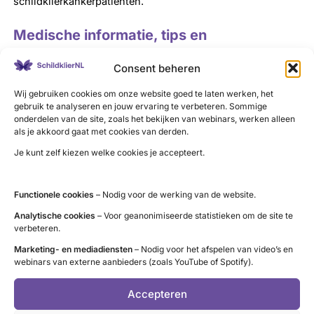
schildklierkankerpatiënten.
Medische informatie, tips en
lotgenotencontact
Consent beheren
Het platform is een verzamelplek waar patiënten, maar ook
Wij gebruiken cookies om onze website goed te laten werken, het
gebruik te analyseren en jouw ervaring te verbeteren. Sommige
naasten en zorgverleners alles vinden over zeldzame
onderdelen van de site, zoals het bekijken van webinars, werken alleen
kanker. Van medische informatie tot praktische tips, en van
als je akkoord gaat met cookies van derden.
lotgenotencontact tot belangenbehartiging. De informatie
Je kunt zelf kiezen welke cookies je accepteert.
op het platform is ontwikkeld in samenwerking met
patiënten, naasten, zorgverleners en andere experts. Voor
Functionele cookies
– Nodig voor de werking van de website.
de medische informatie wordt nauw samengewerkt met
Analytische cookies
– Voor geanonimiseerde statistieken om de site te
Kanker.nl.
verbeteren.
Schildklierkanker
Marketing- en mediadiensten
– Nodig voor het afspelen van video’s en
webinars van externe aanbieders (zoals YouTube of Spotify).
Op dit moment zijn er zeven patiëntgroepen actief
Accepteren
aangesloten. Schildklierkanker is er één van. Voor deze