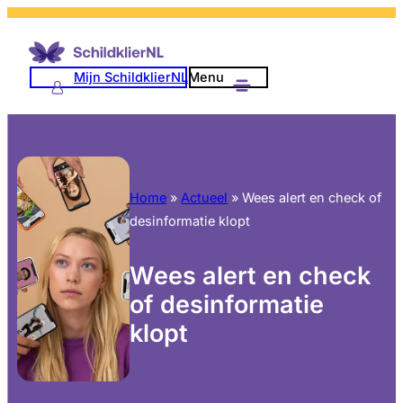
Mijn SchildklierNL
Menu
Home
»
Actueel
»
Wees alert en check of
desinformatie klopt
Wees alert en check
of desinformatie
klopt