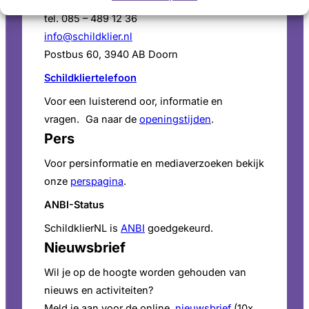
Administratie (9 tot 12 uur)
tel. 085 – 489 12 36
info@schildklier.nl
Postbus 60, 3940 AB Doorn
Schildkliertelefoon
Voor een luisterend oor, informatie en
vragen. Ga naar de
openingstijden
.
Pers
Voor persinformatie en mediaverzoeken bekijk
onze
perspagina
.
ANBI-Status
SchildklierNL is
ANBI
goedgekeurd.
Nieuwsbrief
Wil je op de hoogte worden gehouden van
nieuws en activiteiten?
Meld je aan voor de online
nieuwsbrief
(10x