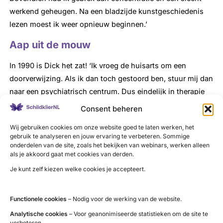
werkend geheugen. Na een bladzijde kunstgeschiedenis
lezen moest ik weer opnieuw beginnen.’
Aap uit de mouw
In 1990 is Dick het zat! ‘Ik vroeg de huisarts om een
doorverwijzing. Als ik dan toch gestoord ben, stuur mij dan
naar een psychiatrisch centrum. Dus eindelijk in therapie
bij een psycholoog. Mijn vrouw moest ook mee. Ja, wat
Consent beheren
heb ik haar allemaal aangedaan. Na drie sessies vond de
Wij gebruiken cookies om onze website goed te laten werken, het
therapeute dat ik gecontroleerd moest worden op de
gebruik te analyseren en jouw ervaring te verbeteren. Sommige
werking van mijn schildklier. Zo kwam ik dus bij
onderdelen van de site, zoals het bekijken van webinars, werken alleen
als je akkoord gaat met cookies van derden.
de
internist
terecht. Men vond het niet vreemd dat de
diagnose zo lang duurde. Dat kwam meer voor zei men
Je kunt zelf kiezen welke cookies je accepteert.
destijds. Ik hoop zo dat dat tegenwoordig is verbeterd!’
Functionele cookies
– Nodig voor de werking van de website.
Problemen op werk
Analytische cookies
– Voor geanonimiseerde statistieken om de site te
verbeteren.