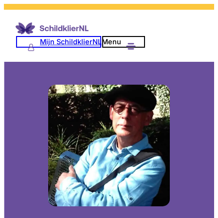
Mijn SchildklierNL
Menu