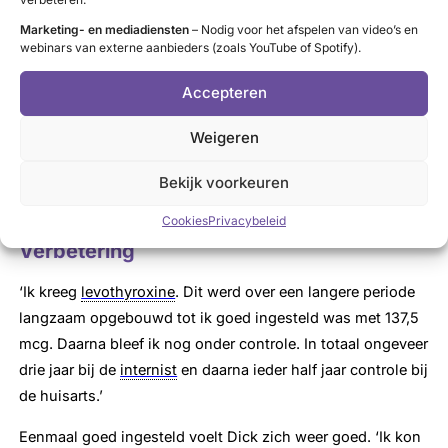
Ondanks alle klachten werkt Dick wel gewoon door. ‘Ik heb
mijn problemen netjes gemeld en verteld dat mijn
Marketing- en mediadiensten
– Nodig voor het afspelen van video’s en
webinars van externe aanbieders (zoals YouTube of Spotify).
schildklier niet naar behoren functioneerde en de oorzaak
is van mijn klachten. Mijn werkgever wilde mij ontslaan op
Accepteren
grond van mijn psychische klachten, ondanks dat er al een
diagnose was. De bedrijfsarts vroeg mij een machtiging te
Weigeren
tekenen waarin ik toestemde dat hij gegevens kon
Bekijk voorkeuren
opvragen bij het psychiatrisch centrum en de huisarts. Iets
wat ze trouwens nooit zullen doen.’
Cookies
Privacybeleid
Verbetering
‘Ik kreeg
levothyroxine
. Dit werd over een langere periode
langzaam opgebouwd tot ik goed ingesteld was met 137,5
mcg. Daarna bleef ik nog onder controle. In totaal ongeveer
drie jaar bij de
internist
en daarna ieder half jaar controle bij
de huisarts.’
Eenmaal goed ingesteld voelt Dick zich weer goed. ‘Ik kon