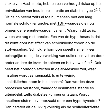
ziekte van Hashimoto, hebben een verhoogd risico op het
2,5
ontwikkelen van insulineresistentie en diabetes type 2
.
Dit risico neemt zelfs al toe bij mensen met een laag-
normale schildklierfunctie, met
TSH
-waardes die nog
5
binnen de referentiewaarden vallen
. Waarom dit zo is,
weten we nog niet precies. Een van de hypotheses is dat
dit komt door het effect van schildklierhormoon op de
stofwisseling. Schildklierhormoon speelt namelijk een
belangrijke rol bij de verwerking van suikers en vetten door
6
onder andere de lever, de spieren en het vetweefsel
. Ook
heeft het hormoon effecten in de alvleesklier zelf, waar
insuline wordt aangemaakt. Is er te weinig
schildklierhormoon in het lichaam? Dan worden deze
processen verstoord, waardoor insulineresistentie en
uiteindelijk zelfs diabetes kunnen ontstaan. Wordt
insulineresistentie veroorzaakt door een hypothyreoïdie?
Dan herstelt dit gelukkig volledig als de schildklierziekte