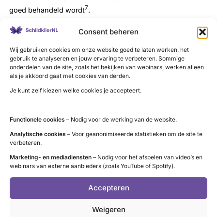
7
goed behandeld wordt
.
Relatie met snelle schildklier
Consent beheren
Wij gebruiken cookies om onze website goed te laten werken, het
Ook een te snelle schildklierfunctie heeft een ongunstig
gebruik te analyseren en jouw ervaring te verbeteren. Sommige
effect op de suikerstofwisseling, maar dit effect is veel
onderdelen van de site, zoals het bekijken van webinars, werken alleen
minder groot dan bij een te traag werkende schildklier.
als je akkoord gaat met cookies van derden.
Hyperthyreoïdie, zoals bij de ziekte van Graves, geeft wel
Je kunt zelf kiezen welke cookies je accepteert.
meer insulineresistentie maar geen verhoogd risico op
5
diabetes
. Ook hier herstelt de insulineresistentie weer
Functionele cookies
– Nodig voor de werking van de website.
8
helemaal na behandeling van de schildklierziekte
.
Analytische cookies
– Voor geanonimiseerde statistieken om de site te
verbeteren.
Komen schildklierziektes en diabetes type 2 eenmaal
Marketing- en mediadiensten
– Nodig voor het afspelen van video’s en
samen voor, dan zijn ze vaak ook lastiger te behandelen. Er
webinars van externe aanbieders (zoals YouTube of Spotify).
treden vaker lange-termijncomplicaties op, zoals
diabetische oog- en nierschade. Moeten patiënten met
Accepteren
Graves vanwege oogklachten behandeld worden met
Weigeren
ontstekingsremmers, zoals steroïden? Dan kan dit de