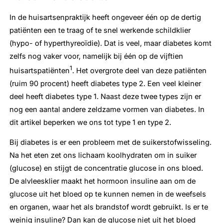
In de huisartsenpraktijk heeft ongeveer één op de dertig
patiënten een te traag of te snel werkende schildklier
(hypo- of hyperthyreoïdie). Dat is veel, maar diabetes komt
zelfs nog vaker voor, namelijk bij één op de vijftien
1
huisartspatiënten
. Het overgrote deel van deze patiënten
(ruim 90 procent) heeft diabetes type 2. Een veel kleiner
deel heeft diabetes type 1. Naast deze twee types zijn er
nog een aantal andere zeldzame vormen van diabetes. In
dit artikel beperken we ons tot type 1 en type 2.
Bij diabetes is er een probleem met de suikerstofwisseling.
Na het eten zet ons lichaam koolhydraten om in suiker
(glucose) en stijgt de concentratie glucose in ons bloed.
De alvleesklier maakt het hormoon insuline aan om de
glucose uit het bloed op te kunnen nemen in de weefsels
en organen, waar het als brandstof wordt gebruikt. Is er te
weinig insuline? Dan kan de glucose niet uit het bloed