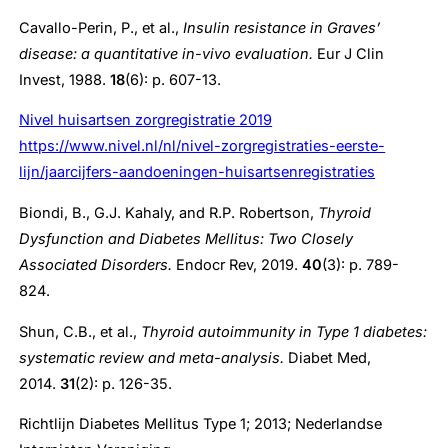
Cavallo-Perin, P., et al.,
Insulin resistance in Graves’
disease: a quantitative in-vivo evaluation.
Eur J Clin
Invest, 1988.
18
(6): p. 607-13.
Nivel huisartsen zorgregistratie 2019
https://www.nivel.nl/nl/nivel-zorgregistraties-eerste-
lijn/jaarcijfers-aandoeningen-huisartsenregistraties
Biondi, B., G.J. Kahaly, and R.P. Robertson,
Thyroid
Dysfunction and Diabetes Mellitus: Two Closely
Associated Disorders.
Endocr Rev, 2019.
40
(3): p. 789-
824.
Shun, C.B., et al.,
Thyroid autoimmunity in Type 1 diabetes:
systematic review and meta-analysis.
Diabet Med,
2014.
31
(2): p. 126-35.
Richtlijn Diabetes Mellitus Type 1; 2013; Nederlandse