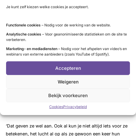
Je kunt zelf kiezen welke cookies je accepteert.
Lijf & Leven
Het Zorgprogramma Lijf & Leven is gericht op mensen met
Functionele cookies
– Nodig voor de werking van de website.
zowel een psychiatrische als een lichamelijke aandoening.
Analytische cookies
– Voor geanonimiseerde statistieken om de site te
verbeteren.
Zorgprofessionals uit tal van disciplines werken samen
met patiënten en onderzoekers. Het programma biedt én
Marketing- en mediadiensten
– Nodig voor het afspelen van video’s en
webinars van externe aanbieders (zoals YouTube of Spotify).
ontwikkelt – individuele – behandelingen. Daarnaast vindt
wetenschappelijk onderzoek plaats. Met de resultaten
Accepteren
hopen zij te kunnen voorspellen welke behandeling het
beste effect heeft op de lichamelijke gezondheid bij
Weigeren
mensen met een psychiatrische aandoening.
Bekijk voorkeuren
De patiënten zullen zich daardoor ook
Cookies
Privacybeleid
gehoord voelen?
‘Dat geven ze wel aan. Ook al kun je niet altijd iets voor ze
betekenen, het lucht al op als ze gewoon een keer hun