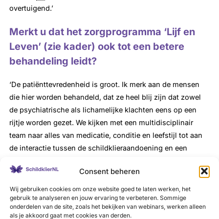
overtuigend.’
Merkt u dat het zorgprogramma ‘Lijf en
Leven’ (zie kader) ook tot een betere
behandeling leidt?
‘De patiënttevredenheid is groot. Ik merk aan de mensen
die hier worden behandeld, dat ze heel blij zijn dat zowel
de psychiatrische als lichamelijke klachten eens op een
rijtje worden gezet. We kijken met een multidisciplinair
team naar alles van medicatie, conditie en leefstijl tot aan
de interactie tussen de schildklieraandoening en een
bipolaire stoornis. Als je met elkaar –
Consent beheren
bijvoorbeeld
internist
en psychiater – aan tafel zit, dan krijg
je meer informatie en kun je betere oplossingen bedenken
Wij gebruiken cookies om onze website goed te laten werken, het
gebruik te analyseren en jouw ervaring te verbeteren. Sommige
voor de patiënt. Door deze samenwerking zie je dat er meer
onderdelen van de site, zoals het bekijken van webinars, werken alleen
opties zijn dan alleen vanuit je eigen discipline.’
als je akkoord gaat met cookies van derden.