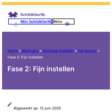
Ga
naar
de
Mijn SchildklierNL
Menu
inhoud
Home
»
Medicatie
»
Optimaal instellen
»
Het proces
»
Fase 2: Fijn instellen
Fase 2: Fijn instellen
Bijgewerkt op:
12 juni 2025