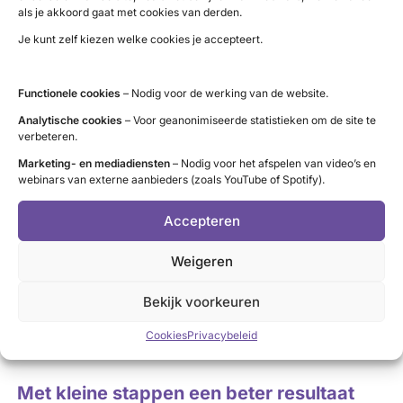
als je akkoord gaat met cookies van derden.
Je kunt zelf kiezen welke cookies je accepteert.
Onderdosering
Als bij het instellen iets te weinig hormoon wordt
Functionele cookies
– Nodig voor de werking van de website.
voorgeschreven treden symptomen van hypothyreoïdie
(trage schildklier) op, zoals:
Analytische cookies
– Voor geanonimiseerde statistieken om de site te
verbeteren.
Marketing- en mediadiensten
– Nodig voor het afspelen van video’s en
vermoeidheid
webinars van externe aanbieders (zoals YouTube of Spotify).
watten in het hoofd
Accepteren
spier- en gewrichtspijn
trage stoelgang
Weigeren
grote behoefte aan slaap
Bekijk voorkeuren
trage hartslag
Cookies
Privacybeleid
Bekijk de klachtenlijst
Met kleine stappen een beter resultaat