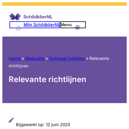
Ga
naar
de
Mijn SchildklierNL
Menu
inhoud
Home
»
Medicatie
»
Optimaal instellen
»
Relevante
richtlijnen
Relevante richtlijnen
Bijgewerkt op:
12 juni 2025