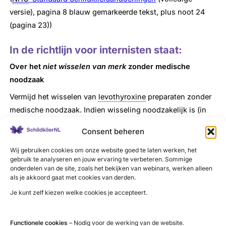
versie), pagina 8 blauw gemarkeerde tekst, plus noot 24
(pagina 23))
In de richtlijn voor internisten staat:
Over
het
niet wisselen van merk
zonder medische
noodzaak
Vermijd het wisselen van
levothyroxine
preparaten zonder
medische noodzaak. Indien wisseling noodzakelijk is (in
verband met beschikbaarheid) en er klachten ontstaan, dan
Consent beheren
is het raadzaam om het
TSH
tenminste 6 weken na dato te
laten controleren.
Wij gebruiken cookies om onze website goed te laten werken, het
gebruik te analyseren en jouw ervaring te verbeteren. Sommige
onderdelen van de site, zoals het bekijken van webinars, werken alleen
Bron:
Richtlijnendatabase.nl
als je akkoord gaat met cookies van derden.
Je kunt zelf kiezen welke cookies je accepteert.
In de Handleiding voor apothekers staat:
Over het
doel
van de behandeling: fine-tunen op geleide
Functionele cookies
– Nodig voor de werking van de website.