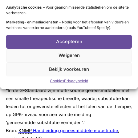
van klachten
Analytische cookies
– Voor geanonimiseerde statistieken om de site te
“Voor
levothyroxine
is het lastig om voor de individuele
verbeteren.
patiënt de optimale dosis te vinden. Patiënten worden
Marketing- en mediadiensten
– Nodig voor het afspelen van video’s en
ingesteld op basis van de
TSH
-waarde en/of vrij-
T4
. Als bij
webinars van externe aanbieders (zoals YouTube of Spotify).
een patiënt zijn
TSH
en/of vrij-
T4
binnen de norm valt,
wordt door de arts verder getitreerd op geleide van de
Accepteren
klachten van de patiënt.”
Weigeren
(
KNMP
Handleiding geneesmiddelensubstitutie
, noot 12,
pagina 24)
Bekijk voorkeuren
Over het
niet wisselen
van medicijnmerk zonder
Cookies
Privacybeleid
medische noodzaak
“In de G-Standaard zijn multi-source geneesmiddelen met
een smalle therapeutische breedte, waarbij substitutie kan
leiden tot ongewenste effecten of het falen van de therapie,
op GPK-niveau voorzien van de melding
‘geneesmiddelsubstitutie vermijden’.”
Bron:
KNMP
Handleiding geneesmiddelensubstitutie
,