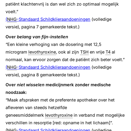
patiënt klachtenvrij is dan wel zich zo optimaal mogelijk
voelt.”
(
NHG
-Standaard Schildklieraandoeningen
(volledige
versie), pagina 7 gemarkeerde tekst.)
Over
belang van fijn-instellen
“Een kleine verhoging van de dosering met 12,5
microgram
levothyroxine
, ook al zijn
TSH
en vrije
T4
al
normaal, kan ervoor zorgen dat de patiënt zich beter voelt.”
(
NHG
-Standaard Schildklieraandoeningen
(volledige
versie), pagina 8 gemarkeerde tekst.)
Over
niet wisselen
medicijnmerk zonder medische
noodzaak:
“Maak afspraken met de preferente apotheker over het
afleveren van steeds hetzelfde
geneesmiddelmerk
levothyroxine
in verband met mogelijke
verschillen in resorptie [red: opname in het lichaam]”.
(
NHG
-Standaard Schildklieraandoeningen
(volledige