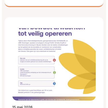
Nieuwe
van schildklieraandoeningen die vaak niet
Schild
zichtbaar is voor de buitenwereld, maar wel
dagelijks voelbaar is. In deze editie lees je onder
andere het persoonlijke verhaal…
15 mei 2026