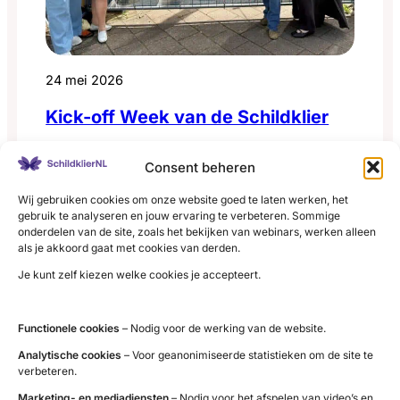
24 mei 2026
Kick-off Week van de Schildklier
Afgelopen zaterdag vond het Legends
Consent beheren
Padeltoernooi van Rafaël van der Vaart plaats, een
middag (en avond) waarbij aandacht werd
Wij gebruiken cookies om onze website goed te laten werken, het
gebruik te analyseren en jouw ervaring te verbeteren. Sommige
:
gevraagd voor zeldzame aandoeningen. Ook
Lees meer
onderdelen van de site, zoals het bekijken van webinars, werken alleen
Kick-
SchildklierNL was hierbij aanwezig. Tijdens het
als je akkoord gaat met cookies van derden.
off
toernooi kwamen sport, ontmoeting en
Je kunt zelf kiezen welke cookies je accepteert.
Week
betrokkenheid samen. Voor ons voelde deze
van
middag als een mooie aftrap van de Week van de
Functionele cookies
– Nodig voor de werking van de website.
de
Schildklier, waarin we extra…
Analytische cookies
– Voor geanonimiseerde statistieken om de site te
Schildklier
verbeteren.
Marketing- en mediadiensten
– Nodig voor het afspelen van video’s en