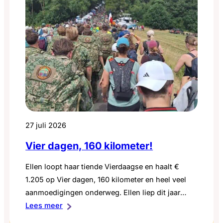
27 juli 2026
Vier dagen, 160 kilometer!
Ellen loopt haar tiende Vierdaagse en haalt €
1.205 op Vier dagen, 160 kilometer en heel veel
aanmoedigingen onderweg. Ellen liep dit jaar
:
voor de tiende keer de Nijmeegse Vierdaagse. Een
Lees meer
Vier
bijzonder jubileum, precies vijftien jaar nadat bij