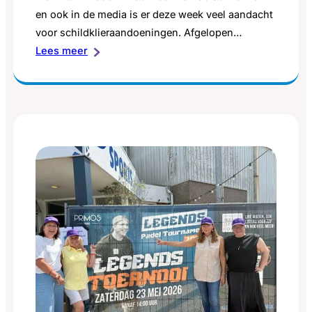
en ook in de media is er deze week veel aandacht
voor schildklieraandoeningen. Afgelopen
:
maandag was het Wereld Schildklierdag, 25 mei,
Lees meer
Wat
en tegelijk ook 2e pinksterdag. Ondanks het
een
lange weekend verschenen er meerdere
succes!
persoonlijke verhalen in landelijke media en op
social media. Dat hadden we eerlijk…