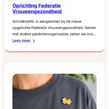
Oprichting Federatie
Vrouwengezondheid
SchildklierNL is aangesloten bij de nieuw
opgerichte Federatie Vrouwengezondheid. Samen
met andere patiëntenorganisaties zetten we ons
:
in voor meer aandacht voor vrouwengezondheid
Lees meer
Oprichting
en betere zorg voor vrouwen. Dat is belangrijk,
Federatie
want schildklieraandoeningen komen veel vaker
Vrouwengezondheid
voor bij vrouwen dan bij mannen. Toch duurt het
regelmatig lang voordat klachten worden herkend
of de juiste diagnose wordt…