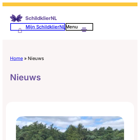
Ga
naar
de
Mijn SchildklierNL
Menu
inhoud
Home
»
Nieuws
Nieuws