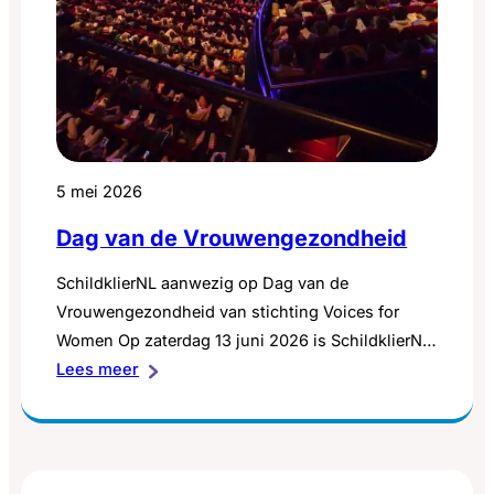
5 mei 2026
Dag van de Vrouwengezondheid
SchildklierNL aanwezig op Dag van de
Vrouwengezondheid van stichting Voices for
Women Op zaterdag 13 juni 2026 is SchildklierNL
:
aanwezig op de Dag van de Vrouwengezondheid
Lees meer
Dag
2026 in de Koninklijke Jaarbeurs in Utrecht. Waar
van
we normaal vooral zichtbaar zijn tijdens de Week
de
van de Schildklier, staan we dit keer wat later met
Vrouwengezondheid
een stand op…