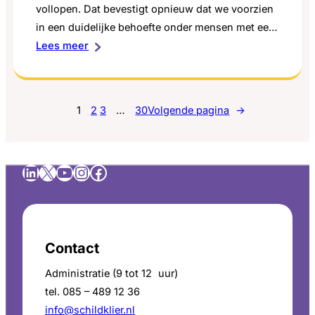
vollopen. Dat bevestigt opnieuw dat we voorzien
in een duidelijke behoefte onder mensen met een
:
schildklieraandoening. Dankzij de voucher van de
Lees meer
Succes
Coalitie Leefstijl in de Zorg
coachingsprogramma
(leefstijlcoalitie.nl) konden we een train-de-
trainer programma opzetten. Daarmee hebben we
1
2
3
…
30
Volgende pagina
→
het aantal begeleiders uitgebreid en kunnen we
meer mensen bereiken. Toch was ook deze ronde
weer binnen…
LinkedIn
X
YouTube
Instagram
Facebook
Contact
Administratie (9 tot 12 uur)
tel. 085 – 489 12 36
info@schildklier.nl