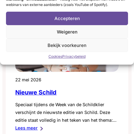
webinars van externe aanbieders (zoals YouTube of Spotify).
Accepteren
Weigeren
Bekijk voorkeuren
Cookies
Privacybeleid
22 mei 2026
Nieuwe Schild
Speciaal tijdens de Week van de Schildklier
verschijnt de nieuwste editie van Schild. Deze
editie staat volledig in het teken van het thema:
:
het onzichtbare, zichtbaar maken. Over de impact
Lees meer