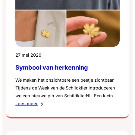
27 mei 2026
Symbool van herkenning
We maken het onzichtbare een beetje zichtbaar.
Tijdens de Week van de Schildklier introduceren
we een nieuwe pin van SchildklierNL. Een klein
:
symbool met een grote betekenis voor iedereen
Lees meer
Symbool
die leeft met een schildklieraandoening. Veel
van
mensen met een schildklieraandoening lopen
herkenning
dagelijks tegen klachten aan die niet altijd
zichtbaar zijn voor de buitenwereld.