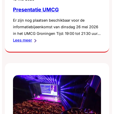
Presentatie UMCG
Er zijn nog plaatsen beschikbaar voor de
informatiebijeenkomst van dinsdag 26 mei 2026
in het UMCG Groningen Tijd: 19:00 tot 21:30 uur
:
Tijdens deze informatiebijeenkomst,
Lees meer
Presentatie
georganiseerd door SchildklierNL en UMC
UMCG
Groningen, spreken oncologisch chirurg Prof.Dr.
Schelto Kruijff en internist-endocrinoloog dr.
Wouter Zandee over de laatste ontwikkelingen op
het gebied van de-escalatie en voorkomen van
complicaties…