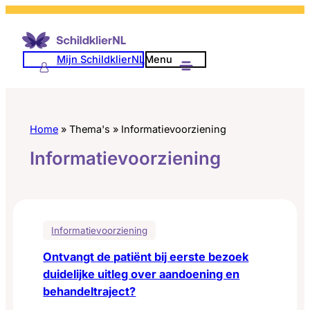
Ga
naar
de
Mijn SchildklierNL
Menu
inhoud
Home
»
Thema's
»
Informatievoorziening
Informatievoorziening
Informatievoorziening
Ontvangt de patiënt bij eerste bezoek
duidelijke uitleg over aandoening en
behandeltraject?