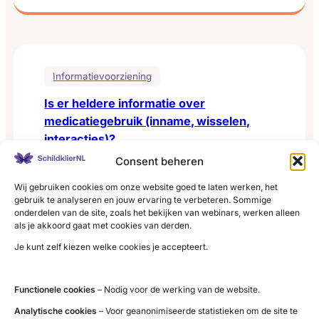
behandelopties
en
hun
consequenties
Informatievoorziening
goed
Is er heldere informatie over
uitgelegd
medicatiegebruik (inname, wisselen,
(samen
interacties)?
beslissen)?
Consent beheren
Er wordt uitleg gegeven over dosering, inname,
mogelijke merkwisselingen en interacties met
Wij gebruiken cookies om onze website goed te laten werken, het
gebruik te analyseren en jouw ervaring te verbeteren. Sommige
voeding of andere middelen.
onderdelen van de site, zoals het bekijken van webinars, werken alleen
:
Lees meer
als je akkoord gaat met cookies van derden.
Is
Je kunt zelf kiezen welke cookies je accepteert.
er
heldere
Functionele cookies
– Nodig voor de werking van de website.
informatie
over
Analytische cookies
– Voor geanonimiseerde statistieken om de site te
Informatievoorziening