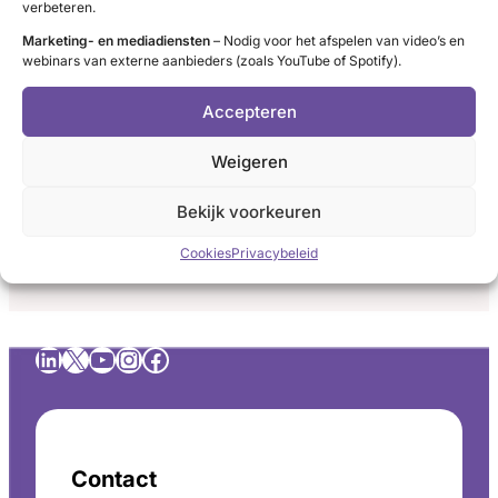
verbeteren.
medicatiegebruik
Verwijst het ziekenhuis actief naar
Marketing- en mediadiensten
– Nodig voor het afspelen van video’s en
(inname,
webinars van externe aanbieders (zoals YouTube of Spotify).
betrouwbare bronnen en SchildklierNL?
wisselen,
interacties)?
Patiënten worden gewezen op erkende
Accepteren
informatiebronnen en de patiëntenorganisatie
Weigeren
SchildklierNL.
:
Lees meer
Bekijk voorkeuren
Verwijst
het
Cookies
Privacybeleid
ziekenhuis
actief
naar
LinkedIn
X
YouTube
Instagram
Facebook
betrouwbare
bronnen
en
SchildklierNL?
Contact