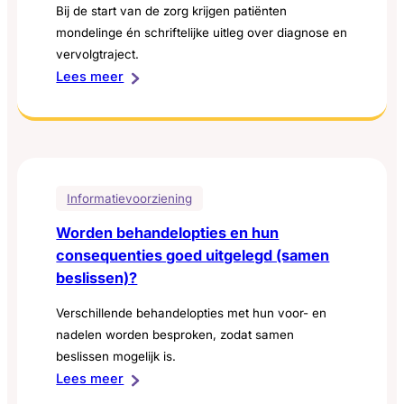
Bij de start van de zorg krijgen patiënten
mondelinge én schriftelijke uitleg over diagnose en
vervolgtraject.
:
Lees meer
Ontvangt
de
patiënt
bij
eerste
Informatievoorziening
bezoek
Worden behandelopties en hun
duidelijke
consequenties goed uitgelegd (samen
uitleg
beslissen)?
over
aandoening
Verschillende behandelopties met hun voor- en
en
nadelen worden besproken, zodat samen
behandeltraject?
beslissen mogelijk is.
:
Lees meer
Worden